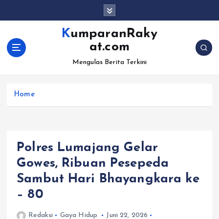
S
k
i
KumparanRaky
p
at.com
t
o
Mengulas Berita Terkini
c
o
Home
n
t
e
n
t
Polres Lumajang Gelar
Gowes, Ribuan Pesepeda
Sambut Hari Bhayangkara ke
– 80
Redaksi
Gaya Hidup
Juni 22, 2026