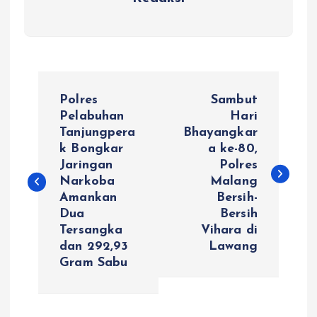
N
Polres
Sambut
a
Pelabuhan
Hari
Tanjungpera
Bhayangkar
k Bongkar
a ke-80,
v
Jaringan
Polres
Narkoba
Malang
i
Amankan
Bersih-
Dua
Bersih
g
Tersangka
Vihara di
dan 292,93
Lawang
a
Gram Sabu
s