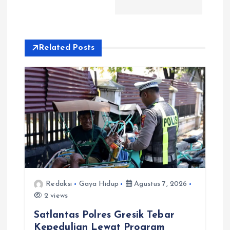
a
s
i
Related Posts
p
o
s
Redaksi
Gaya Hidup
Agustus 7, 2026
2 views
Satlantas Polres Gresik Tebar
Kepedulian Lewat Program