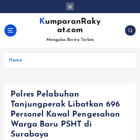
S
k
i
KumparanRaky
p
at.com
t
o
Mengulas Berita Terkini
c
o
Home
n
t
e
n
t
Polres Pelabuhan
Tanjungperak Libatkan 696
Personel Kawal Pengesahan
Warga Baru PSHT di
Surabaya