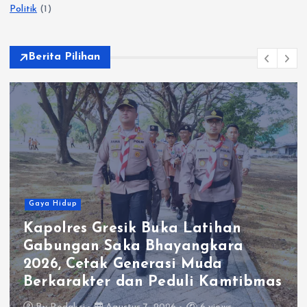
Politik
(1)
Berita Pilihan
Gaya Hidup
Kapolres Gresik Buka Latihan
Gabungan Saka Bhayangkara
M
2026, Cetak Generasi Muda
W
Berkarakter dan Peduli Kamtibmas