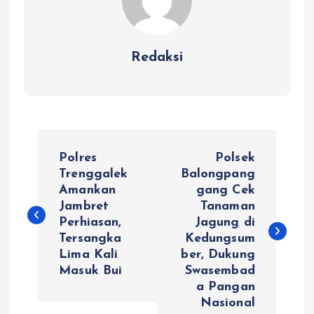
Redaksi
N
Polres
Polsek
a
Trenggalek
Balongpang
Amankan
gang Cek
Jambret
Tanaman
v
Perhiasan,
Jagung di
Tersangka
Kedungsum
i
Lima Kali
ber, Dukung
Masuk Bui
Swasembad
g
a Pangan
Nasional