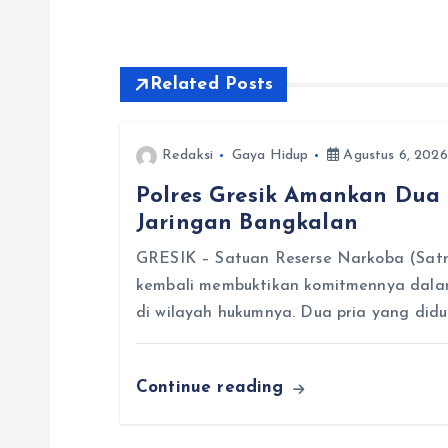
i
Related Posts
g
a
Redaksi
Gaya Hidup
Agustus 6, 2026
Polres Gresik Amankan Dua
s
Jaringan Bangkalan
i
GRESIK – Satuan Reserse Narkoba (Satre
kembali membuktikan komitmennya dala
p
di wilayah hukumnya. Dua pria yang did
o
Continue reading
s