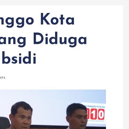
inggo Kota
ang Diduga
bsidi
nts