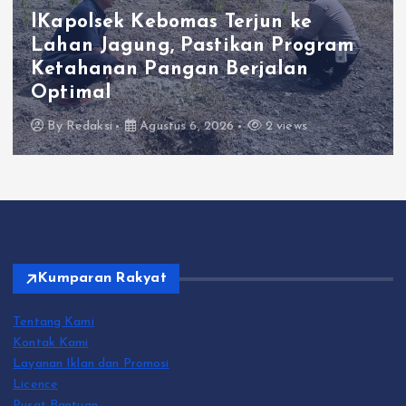
Gaya Hidup
Polres Gresik Amankan Dua
Tersangka Edarkan Sabu Jaringan
Bangkalan
By
Redaksi
Agustus 6, 2026
0 views
Kumparan Rakyat
Tentang Kami
Kontak Kami
Layanan Iklan dan Promosi
Licence
Pusat Bantuan