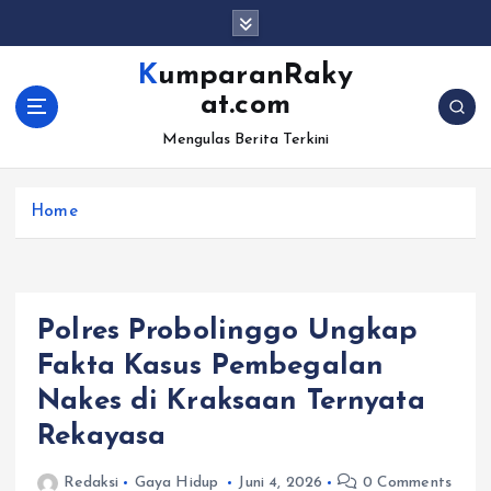
S
k
i
KumparanRaky
p
at.com
t
o
Mengulas Berita Terkini
c
o
Home
n
t
e
n
t
Polres Probolinggo Ungkap
Fakta Kasus Pembegalan
Nakes di Kraksaan Ternyata
Rekayasa
Redaksi
Gaya Hidup
Juni 4, 2026
0 Comments