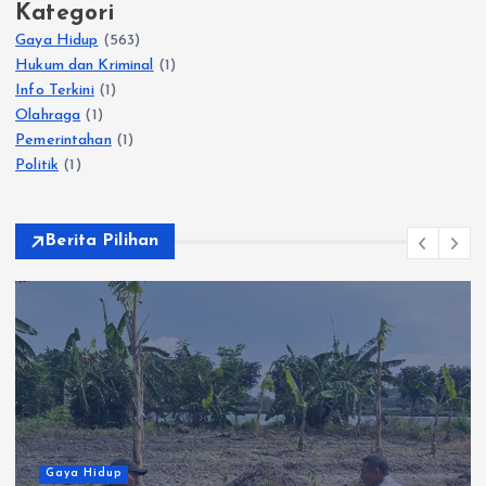
Kategori
Gaya Hidup
(563)
Hukum dan Kriminal
(1)
Info Terkini
(1)
Olahraga
(1)
Pemerintahan
(1)
Politik
(1)
Berita Pilihan