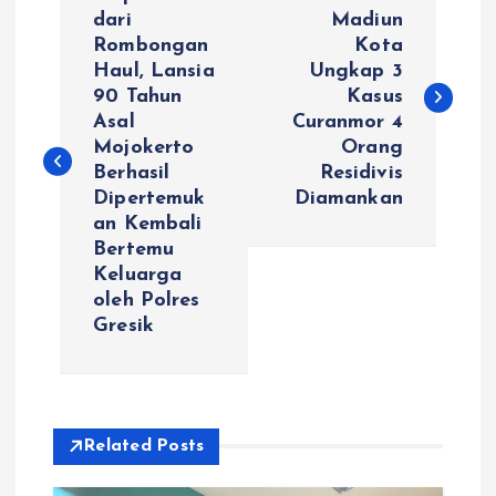
a
dari
Madiun
Rombongan
Kota
Haul, Lansia
Ungkap 3
v
90 Tahun
Kasus
Asal
Curanmor 4
i
Mojokerto
Orang
Berhasil
Residivis
g
Dipertemuk
Diamankan
an Kembali
a
Bertemu
Keluarga
s
oleh Polres
Gresik
i
p
Related Posts
o