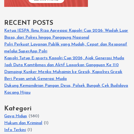
RECENT POSTS
Ketua IESPA Ibnu Riza Apresiasi Kapolri Cup 2026: Wadah Luar
Biasa, dari Polres hingga Panggung Nasional
Polri Perkuat Layanan Publik yang Mudah, Cepat dan Responsif
melalui SuperApp Polri
Kapolri Tutup E-sports Kapolri Cup 2026, Ajak Generasi Muda
Jadi Duta Kamtibmas dan Aktif Laporkan Gangguan Ke 110
Dampingi Kunker Menko Muhaimin ke Gresik, Kapolres Gresik
Beri Pesan untuk Generasi Muda
Dukung Kemandirian Pangan Desa, Polsek Bungah Cek Budidaya
Kacang Hijau
Kategori
Gaya Hidup
(580)
Hukum dan Kriminal
(1)
Info Terkini
(1)