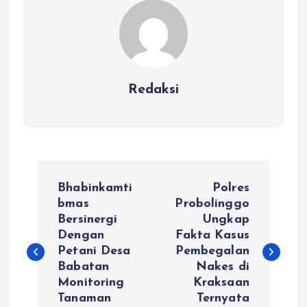
Redaksi
N
Bhabinkamti
Polres
a
bmas
Probolinggo
Bersinergi
Ungkap
Dengan
Fakta Kasus
v
Petani Desa
Pembegalan
Babatan
Nakes di
i
Monitoring
Kraksaan
Tanaman
Ternyata