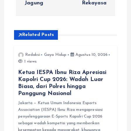
g
Jagung
Rekayasa
a
s
Related Posts
i
Redaksi
Gaya Hidup
Agustus 10, 2026
p
1 views
o
Ketua IESPA Ibnu Riza Apresiasi
Kapolri Cup 2026: Wadah Luar
s
Biasa, dari Polres hingga
Panggung Nasional
Jakarta — Ketua Umum Indonesia Esports
Association (IESPA) Ibnu Riza mengapresiasi
penyelenggaraan E-Sports Kapolri Cup 2026
sebagai wadah kompetisi yang memberikan
kesempatan kepada masyarakat, khususnya