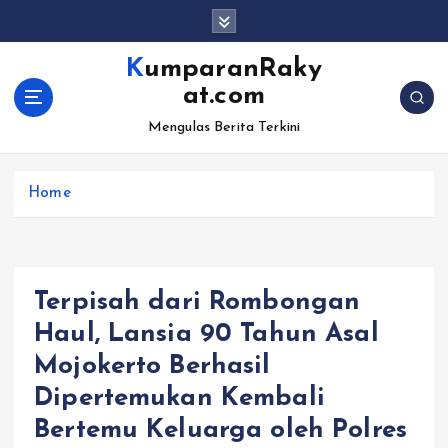
S
k
i
KumparanRaky
p
at.com
t
o
Mengulas Berita Terkini
c
o
Home
n
t
e
n
t
Terpisah dari Rombongan
Haul, Lansia 90 Tahun Asal
Mojokerto Berhasil
Dipertemukan Kembali
Bertemu Keluarga oleh Polres