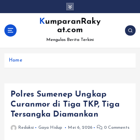
S
k
i
KumparanRaky
p
at.com
t
o
Mengulas Berita Terkini
c
o
Home
n
t
e
n
t
Polres Sumenep Ungkap
Curanmor di Tiga TKP, Tiga
Tersangka Diamankan
Redaksi
Gaya Hidup
Mei 6, 2026
0 Comments