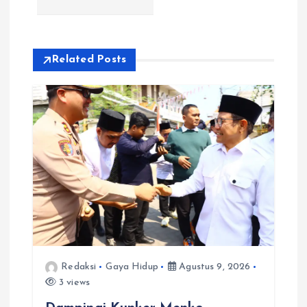
a
s
Related Posts
i
p
o
s
Redaksi
Gaya Hidup
Agustus 9, 2026
3 views