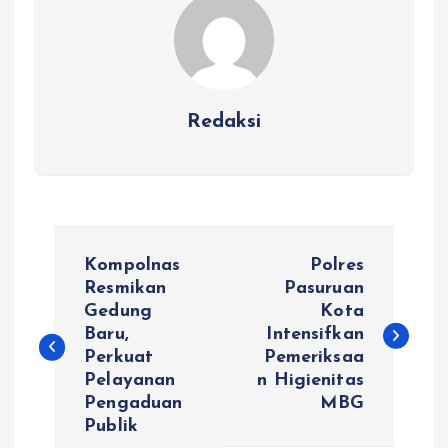
Redaksi
N
Kompolnas
Polres
a
Resmikan
Pasuruan
Gedung
Kota
Baru,
Intensifkan
v
Perkuat
Pemeriksaa
Pelayanan
n Higienitas
i
Pengaduan
MBG
Publik
g