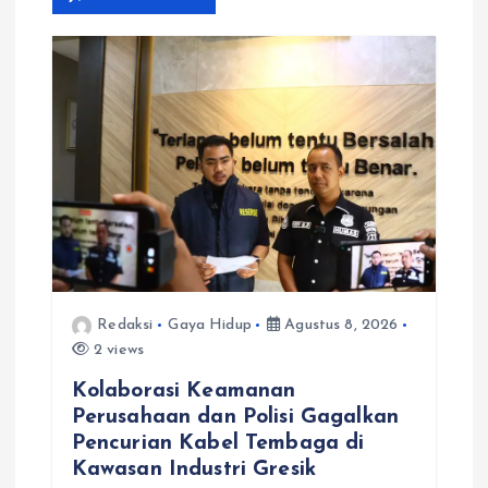
i
p
o
s
Redaksi
Gaya Hidup
Agustus 8, 2026
2 views
Kolaborasi Keamanan
Perusahaan dan Polisi Gagalkan
Pencurian Kabel Tembaga di
Kawasan Industri Gresik