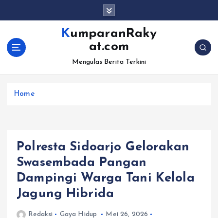
S
k
i
KumparanRaky
p
at.com
t
o
Mengulas Berita Terkini
c
o
Home
n
t
e
n
t
Polresta Sidoarjo Gelorakan
Swasembada Pangan
Dampingi Warga Tani Kelola
Jagung Hibrida
Redaksi
Gaya Hidup
Mei 26, 2026