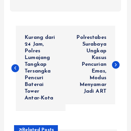
N
Kurang dari
Polrestabes
a
24 Jam,
Surabaya
Polres
Ungkap
Lumajang
Kasus
v
Tangkap
Pencurian
Tersangka
Emas,
i
Pencuri
Modus
Baterai
Menyamar
g
Tower
Jadi ART
Antar-Kota
a
s
Related Posts