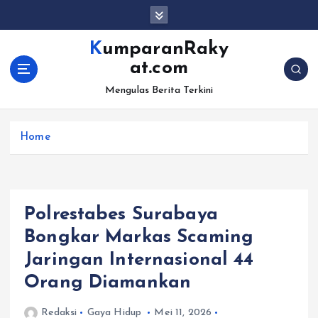
S
k
i
KumparanRaky
p
at.com
t
o
Mengulas Berita Terkini
c
o
Home
n
t
e
n
t
Polrestabes Surabaya
Bongkar Markas Scaming
Jaringan Internasional 44
Orang Diamankan
Redaksi
Gaya Hidup
Mei 11, 2026