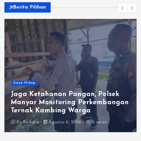
Berita Pilihan
dup
Gaya Hid
Ketahanan Pangan, Polsek
Satlan
r Monitoring Perkembangan
Keped
k Kambing Warga
Berka
aksi
Agustus 8, 2026
2 views
By
Reda