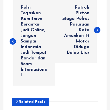
N
Polri
Patroli
a
Tegaskan
Pleton
Komitmen
Siaga Polres
Berantas
Pasuruan
v
Judi Online,
Kota
Jangan
Amankan 14
i
Sampai
Motor
Indonesia
Diduga
g
Jadi Tempat
Balap Liar
Bandar dan
a
Scam
Internasiona
s
l
i
p
Related Posts