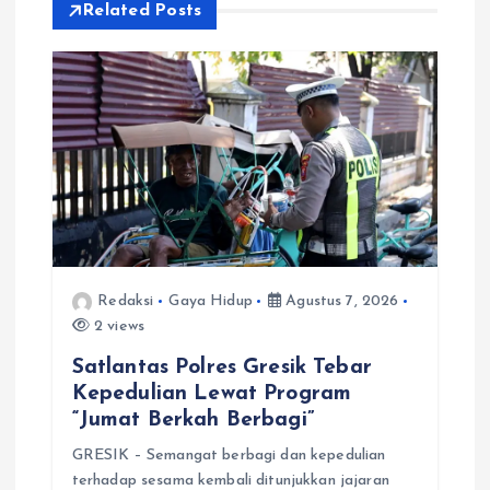
Related Posts
p
o
s
Redaksi
Gaya Hidup
Agustus 7, 2026
2 views
Satlantas Polres Gresik Tebar
Kepedulian Lewat Program
“Jumat Berkah Berbagi”
GRESIK – Semangat berbagi dan kepedulian
terhadap sesama kembali ditunjukkan jajaran