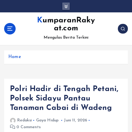
S
k
i
KumparanRaky
p
at.com
t
o
Mengulas Berita Terkini
c
o
Home
n
t
e
n
t
Polri Hadir di Tengah Petani,
Polsek Sidayu Pantau
Tanaman Cabai di Wadeng
Redaksi
Gaya Hidup
Juni 11, 2026
0 Comments