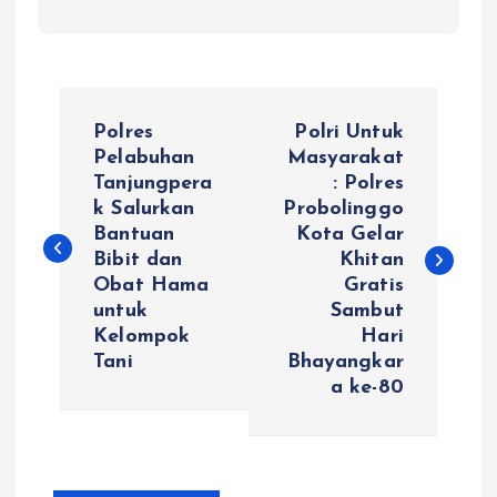
N
Polres
Polri Untuk
a
Pelabuhan
Masyarakat
Tanjungpera
: Polres
k Salurkan
Probolinggo
v
Bantuan
Kota Gelar
Bibit dan
Khitan
i
Obat Hama
Gratis
untuk
Sambut
g
Kelompok
Hari
Tani
Bhayangkar
a
a ke-80
s
i