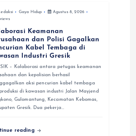
edaksi
Gaya Hidup
Agustus 8, 2026
views
laborasi Keamanan
rusahaan dan Polisi Gagalkan
ncurian Kabel Tembaga di
wasan Industri Gresik
SIK – Kolaborasi antara petugas keamanan
sahaan dan kepolisian berhasil
ggagalkan aksi pencurian kabel tembaga
 produksi di kawasan industri Jalan Mayjend
gkono, Gulomantung, Kecamatan Kebomas,
paten Gresik. Dua pekerja…
tinue reading