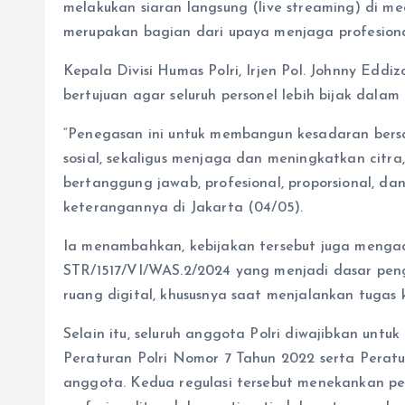
melakukan siaran langsung (live streaming) di med
merupakan bagian dari upaya menjaga profesionalit
Kepala Divisi Humas Polri, Irjen Pol. Johnny Eddi
bertujuan agar seluruh personel lebih bijak dala
“Penegasan ini untuk membangun kesadaran ber
sosial, sekaligus menjaga dan meningkatkan citra, k
bertanggung jawab, profesional, proporsional, dan 
keterangannya di Jakarta (04/05).
Ia menambahkan, kebijakan tersebut juga meng
STR/1517/VI/WAS.2/2024 yang menjadi dasar peng
ruang digital, khususnya saat menjalankan tugas 
Selain itu, seluruh anggota Polri diwajibkan unt
Peraturan Polri Nomor 7 Tahun 2022 serta Perat
anggota. Kedua regulasi tersebut menekankan pe