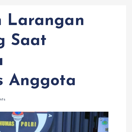
n Larangan
g Saat
a
as Anggota
nts