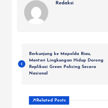
Redaksi
N
Berkunjung ke Mapolda Riau,
a
Menteri Lingkungan Hidup Dorong
Replikasi Green Policing Secara
Nasional
v
i
Related Posts
g