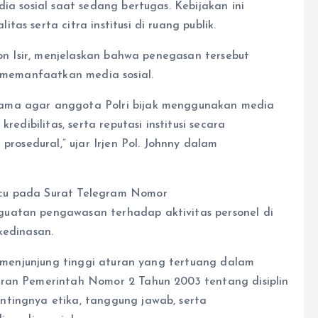
ia sosial saat sedang bertugas. Kebijakan ini
as serta citra institusi di ruang publik.
zon Isir, menjelaskan bahwa penegasan tersebut
m memanfaatkan media sosial.
sama agar anggota Polri bijak menggunakan media
redibilitas, serta reputasi institusi secara
prosedural,” ujar Irjen Pol. Johnny dalam
acu pada Surat Telegram Nomor
uatan pengawasan terhadap aktivitas personel di
kedinasan.
uk menjunjung tinggi aturan yang tertuang dalam
uran Pemerintah Nomor 2 Tahun 2003 tentang disiplin
ntingnya etika, tanggung jawab, serta