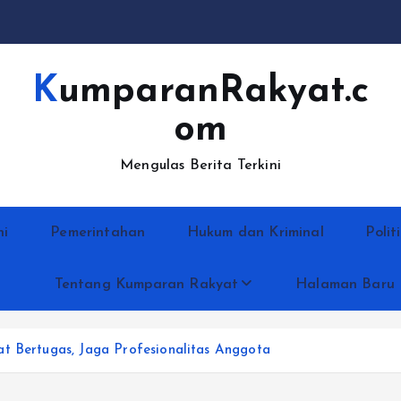
KumparanRakyat.c
om
Mengulas Berita Terkini
ni
Pemerintahan
Hukum dan Kriminal
Polit
Tentang Kumparan Rakyat
Halaman Baru
t Bertugas, Jaga Profesionalitas Anggota