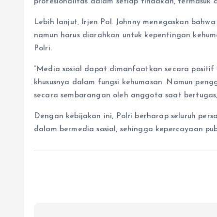
profesionalitas dalam setiap tindakan, termasuk d
Lebih lanjut, Irjen Pol. Johnny menegaskan bahw
namun harus diarahkan untuk kepentingan kehum
Polri.
“Media sosial dapat dimanfaatkan secara positif 
khususnya dalam fungsi kehumasan. Namun penggu
secara sembarangan oleh anggota saat bertugas,”
Dengan kebijakan ini, Polri berharap seluruh pers
dalam bermedia sosial, sehingga kepercayaan publ