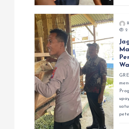
R
2 
Ja
Ma
Pe
Wa
GRES
men
Pro
upa
satu
pete