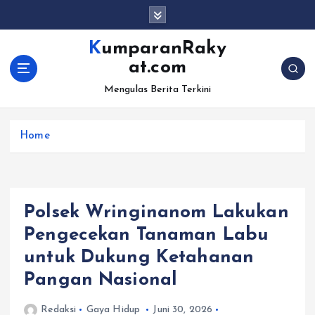
S
k
i
KumparanRaky
p
at.com
t
o
Mengulas Berita Terkini
c
o
Home
n
t
e
n
t
Polsek Wringinanom Lakukan
Pengecekan Tanaman Labu
untuk Dukung Ketahanan
Pangan Nasional
Redaksi
Gaya Hidup
Juni 30, 2026