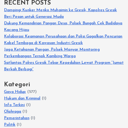
RECENT POSTS
Dampingi Kunker Menko Muhaimin ke Gresik, Kapolres Gresik
Beri Pesan untuk Generasi Muda
Dukung Kemandirian Pangan Desa, Polsek Bungah Cek Budidaya
Kacang Hijau
Kolaborasi Keamanan Perusahaan dan Polisi Gagalkan Pencurian
Kabel Tembaga di Kawasan Industri Gresik
Jaga Ketahanan Pangan, Polsek Manyar Monitoring
Perkembangan Ternak Kambing Warga
Satlantas Polres Gresik Tebar Kepedulian Lewat Program “Jumat
Berkah Berbagi”
Kategori
Gaya Hidup
(577)
Hukum dan Kriminal
(1)
Info Terkini
(1)
Olahraga
(1)
Pemerintahan
(1)
Politik
(1)