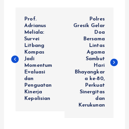
N
Prof.
Polres
a
Adrianus
Gresik Gelar
Meliala:
Doa
Survei
Bersama
v
Litbang
Lintas
Kompas
Agama
i
Jadi
Sambut
Momentum
Hari
g
Evaluasi
Bhayangkar
dan
a ke-80,
a
Penguatan
Perkuat
Kinerja
Sinergitas
s
Kepolisian
dan
Kerukunan
i
p