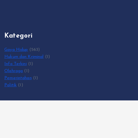
Kategori
Gaya Hidup
(563)
Hukum dan Kriminal
(1)
Info Terkini
(1)
Olahraga
(1)
Pemerintahan
(1)
Politik
(1)
Copyright © 2026 KumparanRakyat.com | Powered by
Desert
Themes