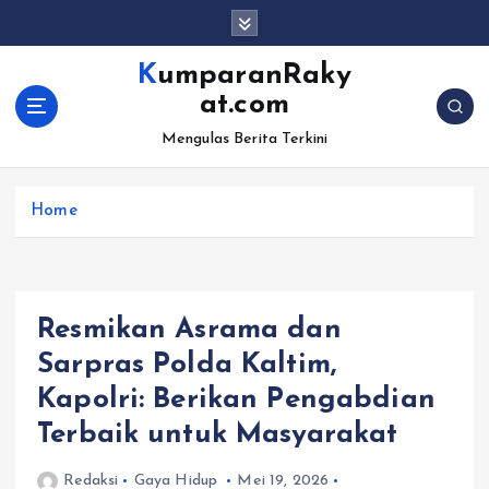
S
k
i
KumparanRaky
p
at.com
t
o
Mengulas Berita Terkini
c
o
Home
n
t
e
n
t
Resmikan Asrama dan
Sarpras Polda Kaltim,
Kapolri: Berikan Pengabdian
Terbaik untuk Masyarakat
Redaksi
Gaya Hidup
Mei 19, 2026