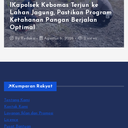
Gaya
apolsek Kebomas Terjun ke
han Jagung, Pastikan Program
Pol
tahanan Pangan Berjalan
Ter
timal
Ba
y
Redaksi
Agustus 6, 2026
2 views
B
Kumparan Rakyat
Tentang Kami
Kontak Kami
Layanan Iklan dan Promosi
Licence
Pusat Bantuan