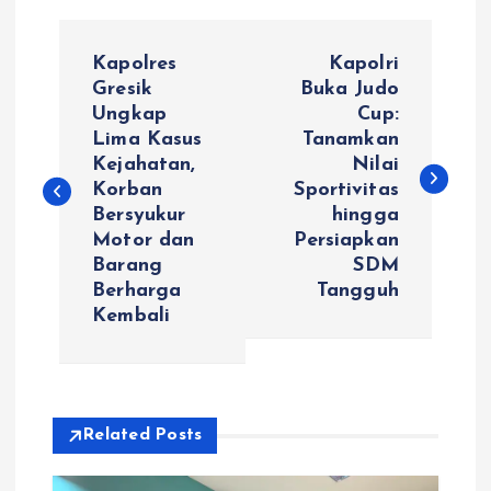
N
Kapolres
Kapolri
a
Gresik
Buka Judo
Ungkap
Cup:
Lima Kasus
Tanamkan
v
Kejahatan,
Nilai
Korban
Sportivitas
i
Bersyukur
hingga
Motor dan
Persiapkan
g
Barang
SDM
Berharga
Tangguh
a
Kembali
s
i
Related Posts
p