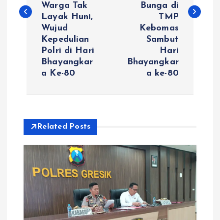
Warga Tak
Bunga di
i
Layak Huni,
TMP
Wujud
Kebomas
g
Kepedulian
Sambut
Polri di Hari
Hari
a
Bhayangkar
Bhayangkar
a Ke-80
a ke-80
s
i
Related Posts
p
o
s