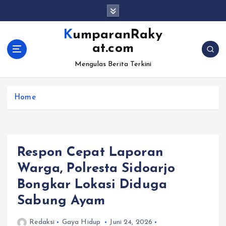
S
k
i
KumparanRaky
p
at.com
t
o
Mengulas Berita Terkini
c
o
Home
n
t
e
n
t
Respon Cepat Laporan
Warga, Polresta Sidoarjo
Bongkar Lokasi Diduga
Sabung Ayam
Redaksi
Gaya Hidup
Juni 24, 2026