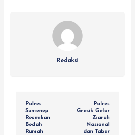
Redaksi
N
Polres
Polres
a
Sumenep
Gresik Gelar
Resmikan
Ziarah
Bedah
Nasional
v
Rumah
dan Tabur