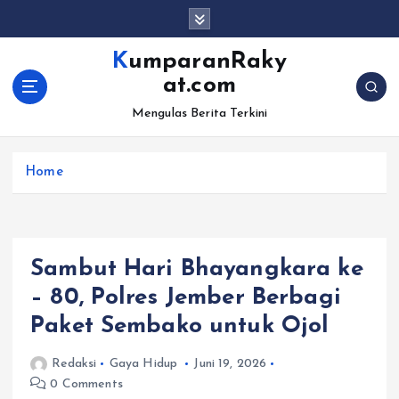
S
k
i
KumparanRaky
p
at.com
t
o
Mengulas Berita Terkini
c
o
Home
n
t
e
n
t
Sambut Hari Bhayangkara ke
– 80, Polres Jember Berbagi
Paket Sembako untuk Ojol
Redaksi
Gaya Hidup
Juni 19, 2026
0 Comments