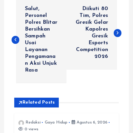
N
Salut,
Diikuti 80
a
Personel
Tim, Polres
Polres Blitar
Gresik Gelar
Bersihkan
Kapolres
v
Sampah
Gresik
Usai
Esports
i
Layanan
Competition
Pengamana
2026
g
n Aksi Unjuk
Rasa
a
s
i
Related Posts
p
Redaksi
Gaya Hidup
Agustus 6, 2026
0 views