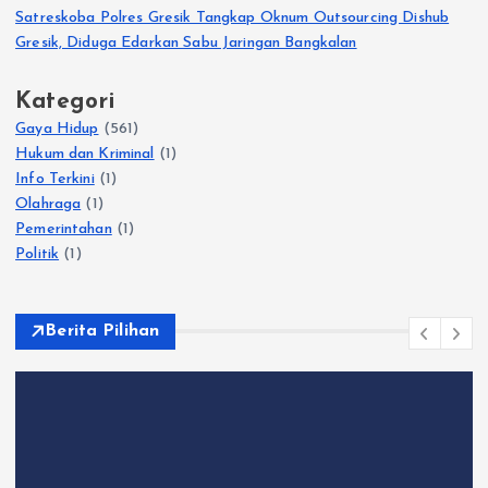
Satreskoba Polres Gresik Tangkap Oknum Outsourcing Dishub
Gresik, Diduga Edarkan Sabu Jaringan Bangkalan
Kategori
Gaya Hidup
(561)
Hukum dan Kriminal
(1)
Info Terkini
(1)
Olahraga
(1)
Pemerintahan
(1)
Politik
(1)
Berita Pilihan