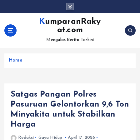
S
k
i
KumparanRaky
p
at.com
t
o
Mengulas Berita Terkini
c
o
Home
n
t
e
n
t
Satgas Pangan Polres
Pasuruan Gelontorkan 9,6 Ton
Minyakita untuk Stabilkan
Harga
Redaksi
Gaya Hidup
April 17, 2026