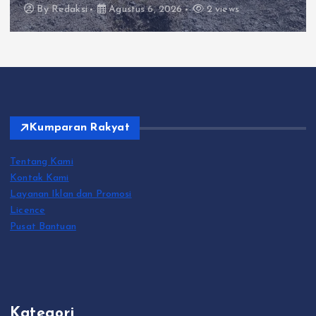
ustus 6, 2026
2 views
By
Redaksi
Ag
Kumparan Rakyat
Tentang Kami
Kontak Kami
Layanan Iklan dan Promosi
Licence
Pusat Bantuan
Kategori