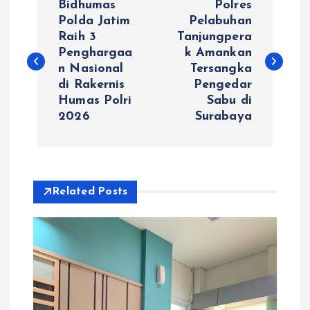
Bidhumas
Polres
a
Polda Jatim
Pelabuhan
Raih 3
Tanjungpera
Penghargaa
k Amankan
v
n Nasional
Tersangka
di Rakernis
Pengedar
i
Humas Polri
Sabu di
2026
Surabaya
g
a
s
Related Posts
i
p
o