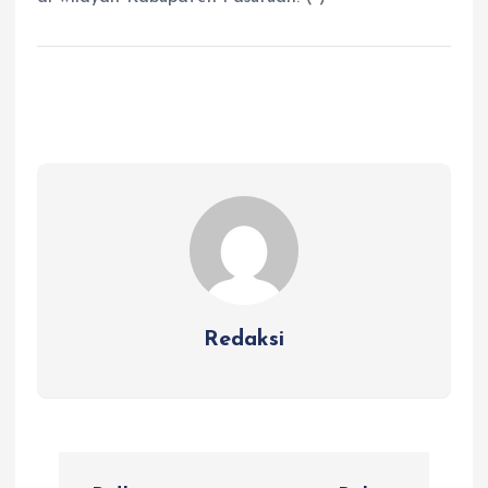
Redaksi
N