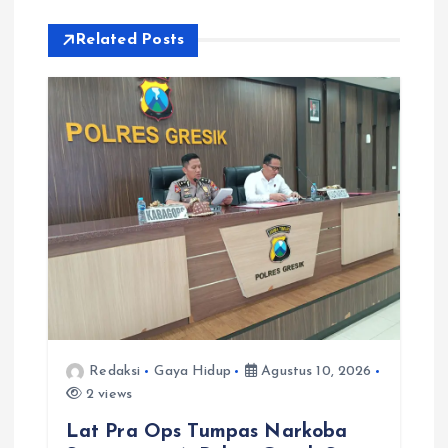
s
Related Posts
i
p
o
s
Redaksi
Gaya Hidup
Agustus 10, 2026
2 views
Lat Pra Ops Tumpas Narkoba