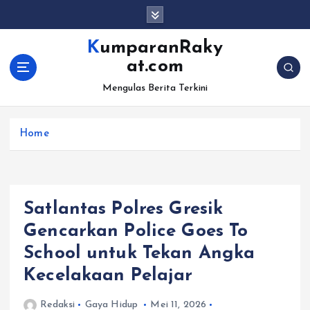
S
k
i
KumparanRaky
p
at.com
t
o
Mengulas Berita Terkini
c
o
Home
n
t
e
n
t
Satlantas Polres Gresik
Gencarkan Police Goes To
School untuk Tekan Angka
Kecelakaan Pelajar
Redaksi
Gaya Hidup
Mei 11, 2026