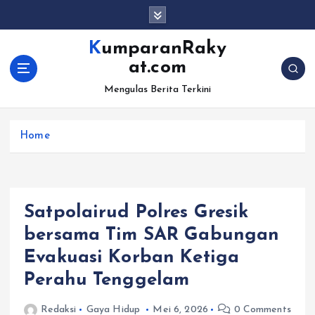
S
k
i
KumparanRaky
p
at.com
t
o
Mengulas Berita Terkini
c
o
Home
n
t
e
n
t
Satpolairud Polres Gresik
bersama Tim SAR Gabungan
Evakuasi Korban Ketiga
Perahu Tenggelam
Redaksi
Gaya Hidup
Mei 6, 2026
0 Comments