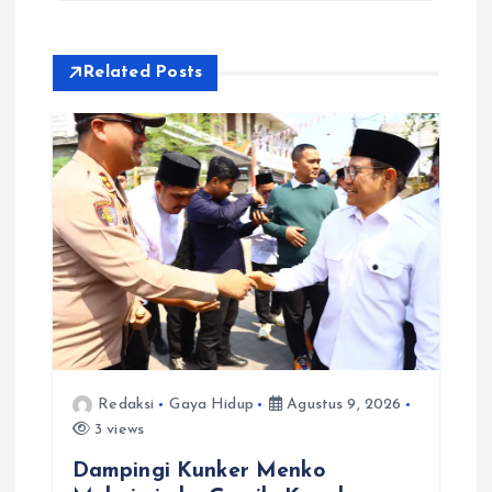
s
i
Related Posts
p
o
s
Redaksi
Gaya Hidup
Agustus 9, 2026
3 views
Dampingi Kunker Menko