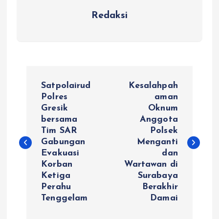
Redaksi
N
Satpolairud
Kesalahpah
a
Polres
aman
Gresik
Oknum
bersama
Anggota
v
Tim SAR
Polsek
Gabungan
Menganti
i
Evakuasi
dan
Korban
Wartawan di
g
Ketiga
Surabaya
Perahu
Berakhir
a
Tenggelam
Damai