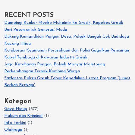
RECENT POSTS
Dampingi Kunker Menko Muhaimin ke Gresik, Kapolres Gresik
Beri Pesan untuk Generasi Muda
Dukung Kemandirian Pangan Desa, Polsek Bungah Cek Budidaya
Kacang Hijau
Kolaborasi Keamanan Perusahaan dan Polisi Gagalkan Pencurian
Kabel Tembaga di Kawasan Industri Gresik
Jaga Ketahanan Pangan, Polsek Manyar Monitoring
Perkembangan Ternak Kambing Warga
Satlantas Polres Gresik Tebar Kepedulian Lewat Program “Jumat
Berkah Berbagi”
Kategori
Gaya Hidup
(577)
Hukum dan Kriminal
(1)
Info Terkini
(1)
Olahraga
(1)