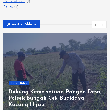
Pemerintahan
(1)
Politik
(1)
Berita Pilihan
Gaya Hidup
Kolaborasi Keamanan Perusahaan
dan Polisi Gagalkan Pencurian
Kabel Tembaga di Kawasan
Industri Gresik