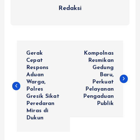
Redaksi
N
Gerak
Kompolnas
a
Cepat
Resmikan
Respons
Gedung
Aduan
Baru,
v
Warga,
Perkuat
Polres
Pelayanan
i
Gresik Sikat
Pengaduan
Peredaran
Publik
g
Miras di
Dukun
a
s