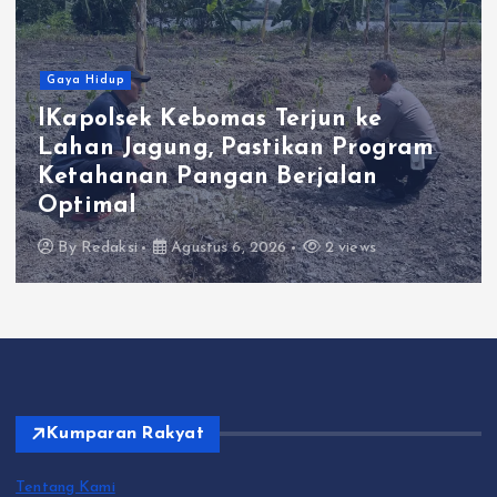
Gaya Hidup
lKapolsek Kebomas Terjun ke
Lahan Jagung, Pastikan Program
P
Ketahanan Pangan Berjalan
T
Optimal
By
Redaksi
Agustus 6, 2026
2 views
Kumparan Rakyat
Tentang Kami