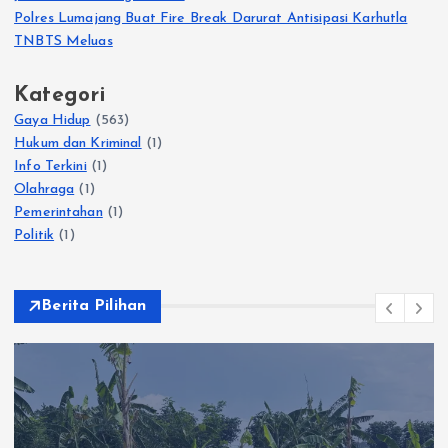
Polres Lumajang Buat Fire Break Darurat Antisipasi Karhutla
TNBTS Meluas
Kategori
Gaya Hidup
(563)
Hukum dan Kriminal
(1)
Info Terkini
(1)
Olahraga
(1)
Pemerintahan
(1)
Politik
(1)
Berita Pilihan