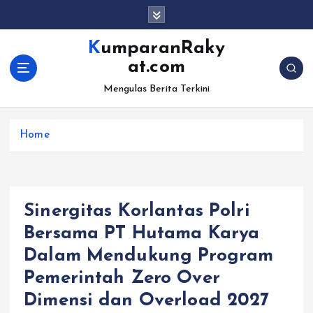
S
k
i
KumparanRaky
p
at.com
t
o
Mengulas Berita Terkini
c
o
Home
n
t
e
n
t
Sinergitas Korlantas Polri
Bersama PT Hutama Karya
Dalam Mendukung Program
Pemerintah Zero Over
Dimensi dan Overload 2027