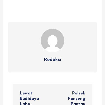
Redaksi
N
Lewat
Polsek
a
Budidaya
Panceng
Labu,
Pantau