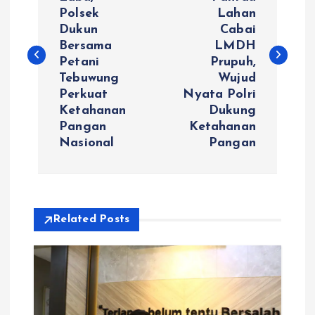
Polsek
Lahan
v
Dukun
Cabai
Bersama
LMDH
i
Petani
Prupuh,
Tebuwung
Wujud
g
Perkuat
Nyata Polri
Ketahanan
Dukung
a
Pangan
Ketahanan
Nasional
Pangan
s
i
Related Posts
p
o
s