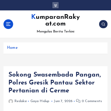
S
k
i
KumparanRaky
p
at.com
t
o
Mengulas Berita Terkini
c
o
Home
n
t
e
n
t
Sokong Swasembada Pangan,
Polres Gresik Pantau Sektor
Pertanian di Cerme
Redaksi
Gaya Hidup
Juni 7, 2026
0 Comments