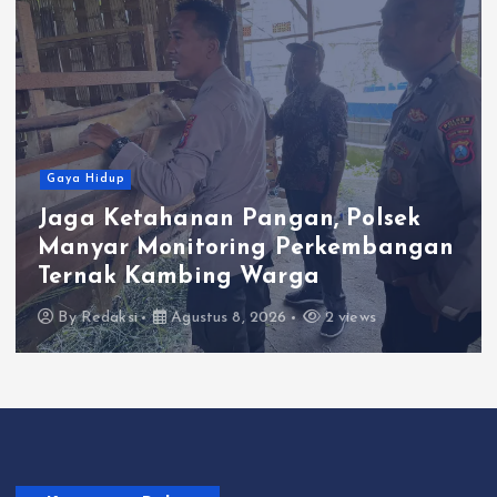
Gaya Hidup
n Pangan, Polsek
Satlantas Polre
ring Perkembangan
Kepedulian Lew
ng Warga
Berkah Berbagi
s 8, 2026
2 views
By
Redaksi
Agustus