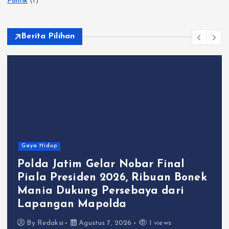
Politik
(1)
Berita Pilihan
Gaya Hidup
obar Final
Polres Gresik Konsis
, Ribuan Bonek
Ketahanan Pangan, 
baya dari
Duduksampeyan Jadi
Monitoring
6
1 views
By
Redaksi
Agustus 7, 2026