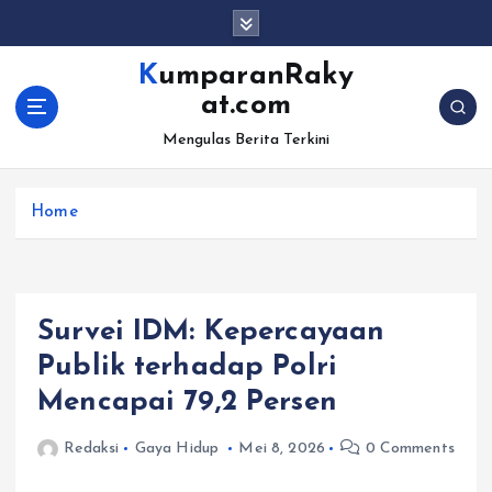
S
k
i
KumparanRaky
p
at.com
t
o
Mengulas Berita Terkini
c
o
Home
n
t
e
n
t
Survei IDM: Kepercayaan
Publik terhadap Polri
Mencapai 79,2 Persen
Redaksi
Gaya Hidup
Mei 8, 2026
0 Comments