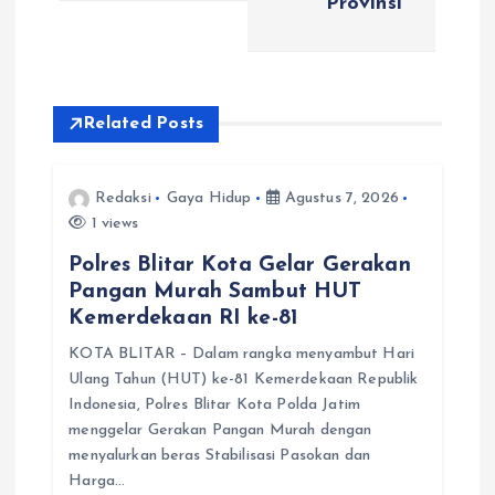
a
Provinsi
s
i
Related Posts
p
Redaksi
Gaya Hidup
Agustus 7, 2026
o
1 views
s
Polres Blitar Kota Gelar Gerakan
Pangan Murah Sambut HUT
Kemerdekaan RI ke-81
KOTA BLITAR – Dalam rangka menyambut Hari
Ulang Tahun (HUT) ke-81 Kemerdekaan Republik
Indonesia, Polres Blitar Kota Polda Jatim
menggelar Gerakan Pangan Murah dengan
menyalurkan beras Stabilisasi Pasokan dan
Harga…