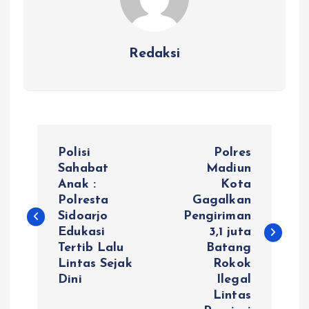
Redaksi
N
Polisi
Polres
a
Sahabat
Madiun
Anak :
Kota
Polresta
Gagalkan
v
Sidoarjo
Pengiriman
Edukasi
3,1 juta
i
Tertib Lalu
Batang
Lintas Sejak
Rokok
g
Dini
Ilegal
Lintas