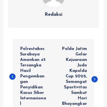
Redaksi
N
Polrestabes
Polda Jatim
a
Surabaya
Gelar
Amankan 45
Kejuaraan
Tersangka
Judo
v
Hasil
Kapolda
Pengemban
Cup 2026,
i
gan
Semangat
Penyidikan
Sportivitas
g
Kasus Siber
Sambut
Internasiona
Hari
a
l
Bhayangkar