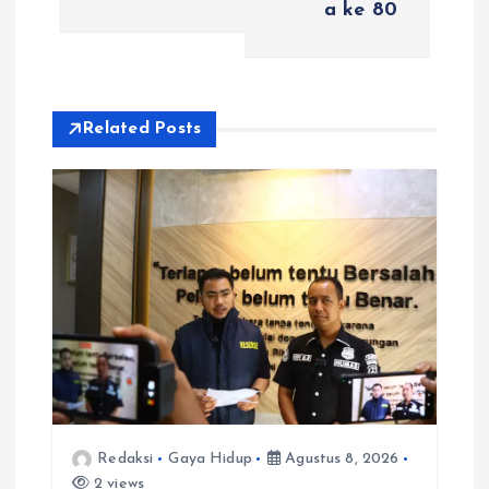
a ke 80
s
i
Related Posts
p
o
s
Redaksi
Gaya Hidup
Agustus 8, 2026
2 views