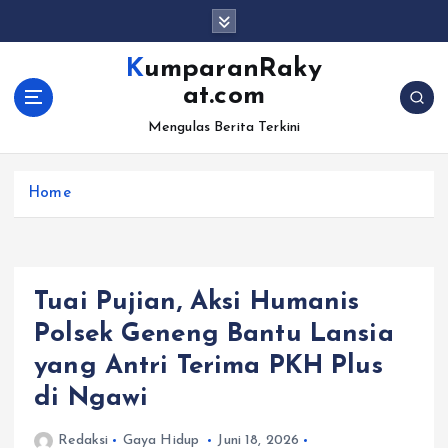
S
k
i
KumparanRaky
p
at.com
t
o
Mengulas Berita Terkini
c
o
Home
n
t
e
n
t
Tuai Pujian, Aksi Humanis
Polsek Geneng Bantu Lansia
yang Antri Terima PKH Plus
di Ngawi
Redaksi
Gaya Hidup
Juni 18, 2026