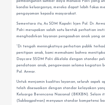
pembangunan sumber daya manusia Polri yang un
kondisi keluarganya, mereka dapat lebih fokus m
pengayoman kepada masyarakat.
Sementara itu, As SDM Kapolri Irjen Pol. Dr. 
Polri merupakan salah satu bentuk perhatian inst
menghadirkan layanan pengasuhan anak yang ama
“Di tengah meningkatnya perhatian publik terha
penitipan anak, kami memahami bahwa menitipkan
Daycare SSDM Polri dikelola dengan standar pela
pendataan anak, pengawasan selama kegiatan berl
Pol. Anwar.
Untuk menjamin kualitas layanan, seluruh aspek op
telah disesuaikan dengan standar kelayakan ya
Keluarga Berencana Nasional (BKKBN). Selain itu
(Subbagpolwan) menyusun standar kompetensi bag