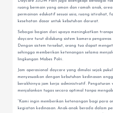
Daycare SSDM Polri juga dilengkapi berbagai fa
ruang bermain yang aman dan ramah anak, area b
permainan edukatif sesuai usia, ruang istirahat, 
kesehatan dasar untuk kebutuhan darurat.
Sebagai bagian dari upaya meningkatkan transpar
daycare turut didukung sistem kamera pengawas 
Dengan sistem tersebut, orang tua dapat menget
sehingga memberikan ketenangan selama menjala
lingkungan Mabes Polri.
Jam operasional daycare yang dimulai sejak puku
menyesuaikan dengan kebutuhan kedinasan anggot
berakhirnya jam kerja administratif. Pengatura
menjalankan tugas secara optimal tanpa mengab
“Kami ingin memberikan ketenangan bagi para o
kegiatan kedinasan. Anak-anak berada dalam pe