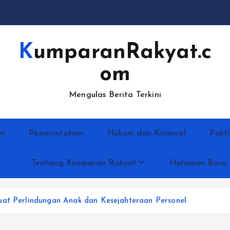
KumparanRakyat.c
om
Mengulas Berita Terkini
ni
Pemerintahan
Hukum dan Kriminal
Polit
Tentang Kumparan Rakyat
Halaman Baru
uat Perlindungan Anak dan Kesejahteraan Personel