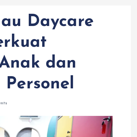
jau Daycare
erkuat
 Anak dan
 Personel
nts