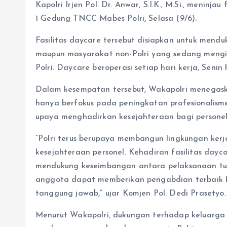
Kapolri Irjen Pol. Dr. Anwar, S.I.K., M.Si., meninja
1 Gedung TNCC Mabes Polri, Selasa (9/6).
Fasilitas daycare tersebut disiapkan untuk men
maupun masyarakat non-Polri yang sedang meng
Polri. Daycare beroperasi setiap hari kerja, Seni
Dalam kesempatan tersebut, Wakapolri menegas
hanya berfokus pada peningkatan profesionalisme
upaya menghadirkan kesejahteraan bagi personel
“Polri terus berupaya membangun lingkungan kerja
kesejahteraan personel. Kehadiran fasilitas dayc
mendukung keseimbangan antara pelaksanaan tu
anggota dapat memberikan pengabdian terbaik 
tanggung jawab,” ujar Komjen Pol. Dedi Prasetyo.
Menurut Wakapolri, dukungan terhadap keluarga