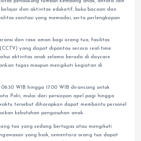
silitas pendukung tumbuh kembang anak, antara lain
elajar dan aktivitas edukatif, buku bacaan dan
fasilitas sanitasi yang memadai, serta perlengkapan
ansi dan rasa aman bagi orang tua, fasilitas
(CCTV) yang dapat dipantau secara real-time.
ahui aktivitas anak selama berada di daycare
nkan tugas maupun mengikuti kegiatan di
l 06.30 WIB hingga 17.00 WIB dirancang untuk
a Polri, mulai dari persiapan apel pagi hingga
n waktu tersebut diharapkan dapat membantu personel
aikan kebutuhan pengasuhan anak.
rang tua yang sedang bertugas atau mengikuti
ngawasan yang baik, sementara orang tua dapat