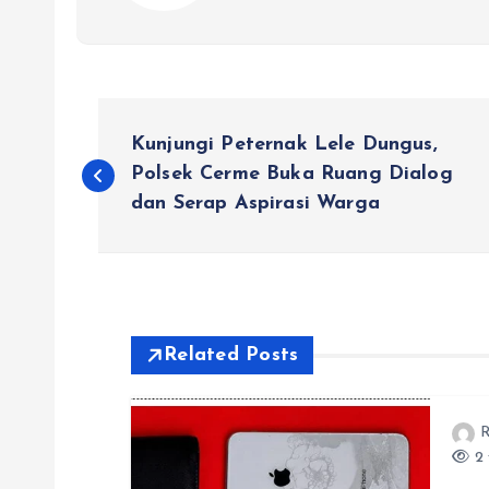
N
​Kunjungi Peternak Lele Dungus,
a
Polsek Cerme Buka Ruang Dialog
dan Serap Aspirasi Warga
v
i
Related Posts
g
a
R
2 