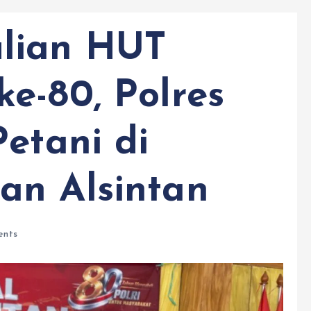
lian HUT
e-80, Polres
etani di
an Alsintan
nts