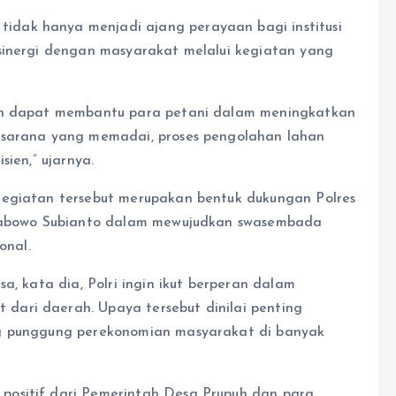
dak hanya menjadi ajang perayaan bagi institusi
sinergi dengan masyarakat melalui kegiatan yang
kan dapat membantu para petani dalam meningkatkan
 sarana yang memadai, proses pengolahan lahan
sien,” ujarnya.
kegiatan tersebut merupakan bentuk dukungan Polres
 Prabowo Subianto dalam mewujudkan swasembada
onal.
a, kata dia, Polri ingin ikut berperan dalam
ari daerah. Upaya tersebut dinilai penting
ng punggung perekonomian masyarakat di banyak
positif dari Pemerintah Desa Prupuh dan para