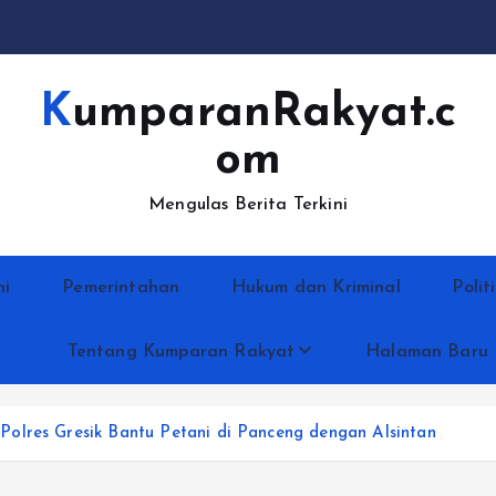
KumparanRakyat.c
om
Mengulas Berita Terkini
ni
Pemerintahan
Hukum dan Kriminal
Polit
Tentang Kumparan Rakyat
Halaman Baru
olres Gresik Bantu Petani di Panceng dengan Alsintan