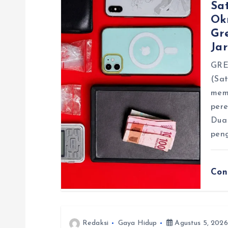
s
Sa
Ok
i
Gr
Ja
p
​GRE
(Sat
o
mem
pere
s
Dua 
peng
Con
Redaksi
Gaya Hidup
Agustus 5, 2026