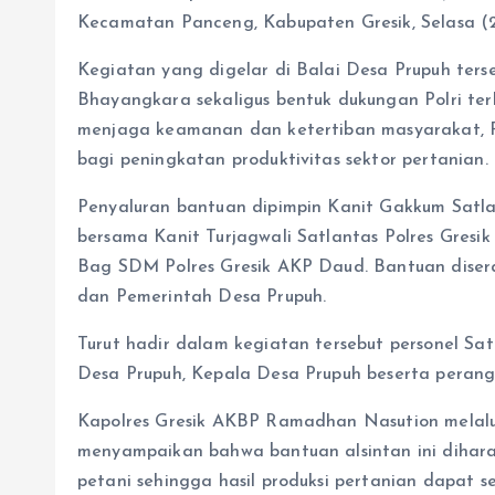
Kecamatan Panceng, Kabupaten Gresik, Selasa (2
Kegiatan yang digelar di Balai Desa Prupuh ter
Bhayangkara sekaligus bentuk dukungan Polri te
menjaga keamanan dan ketertiban masyarakat, Po
bagi peningkatan produktivitas sektor pertanian.
Penyaluran bantuan dipimpin Kanit Gakkum Satla
bersama Kanit Turjagwali Satlantas Polres Gresi
Bag SDM Polres Gresik AKP Daud. Bantuan diser
dan Pemerintah Desa Prupuh.
Turut hadir dalam kegiatan tersebut personel S
Desa Prupuh, Kepala Desa Prupuh beserta perang
Kapolres Gresik AKBP Ramadhan Nasution melalui
menyampaikan bahwa bantuan alsintan ini dihar
petani sehingga hasil produksi pertanian dapat s