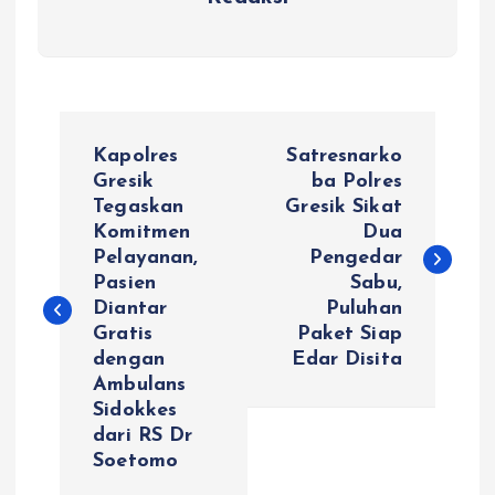
N
Kapolres
Satresnarko
a
Gresik
ba Polres
Tegaskan
Gresik Sikat
Komitmen
Dua
v
Pelayanan,
Pengedar
Pasien
Sabu,
i
Diantar
Puluhan
Gratis
Paket Siap
g
dengan
Edar Disita
Ambulans
a
Sidokkes
dari RS Dr
s
Soetomo