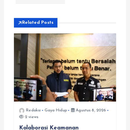
i
p
Related Posts
o
s
Redaksi
Gaya Hidup
Agustus 8, 2026
2 views
Kolaborasi Keamanan