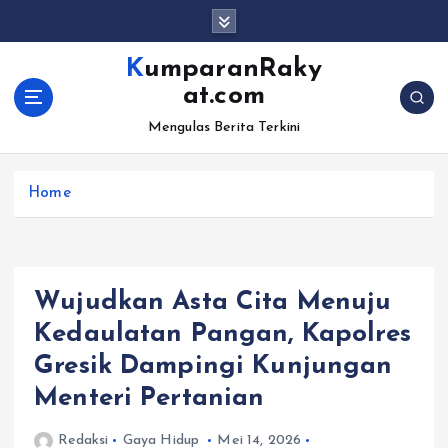
S
k
i
KumparanRaky
p
at.com
t
o
Mengulas Berita Terkini
c
o
Home
n
t
e
n
t
Wujudkan Asta Cita Menuju
Kedaulatan Pangan, Kapolres
Gresik Dampingi Kunjungan
Menteri Pertanian
Redaksi
Gaya Hidup
Mei 14, 2026