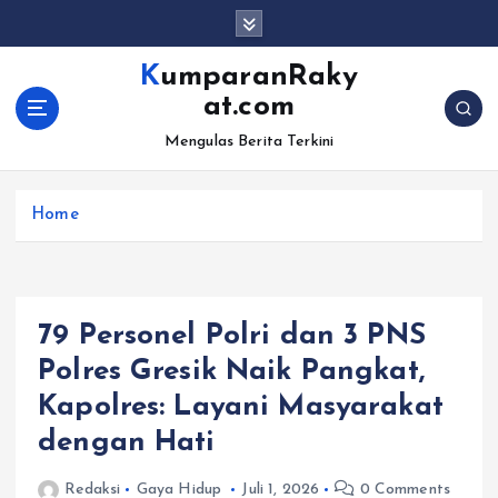
S
k
i
KumparanRaky
p
at.com
t
o
Mengulas Berita Terkini
c
o
Home
n
t
e
n
t
79 Personel Polri dan 3 PNS
Polres Gresik Naik Pangkat,
Kapolres: Layani Masyarakat
dengan Hati
Redaksi
Gaya Hidup
Juli 1, 2026
0 Comments