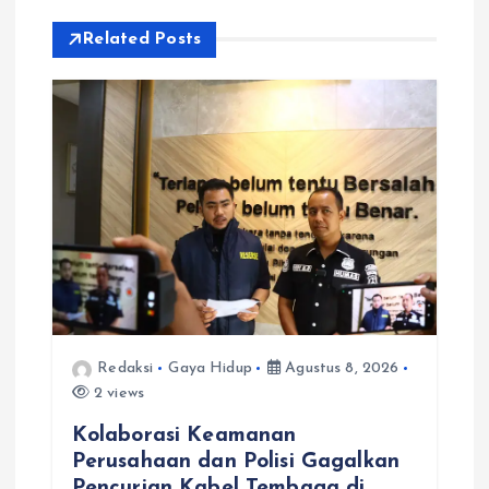
p
Related Posts
o
s
Redaksi
Gaya Hidup
Agustus 8, 2026
2 views
Kolaborasi Keamanan
Perusahaan dan Polisi Gagalkan
Pencurian Kabel Tembaga di