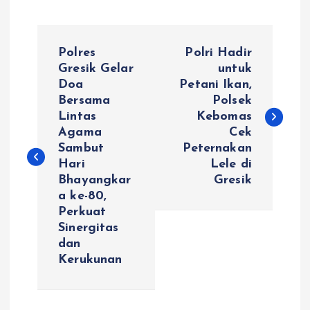
N
Polres
Polri Hadir
a
Gresik Gelar
untuk
Doa
Petani Ikan,
Bersama
Polsek
v
Lintas
Kebomas
Agama
Cek
i
Sambut
Peternakan
Hari
Lele di
g
Bhayangkar
Gresik
a ke-80,
a
Perkuat
Sinergitas
s
dan
Kerukunan
i