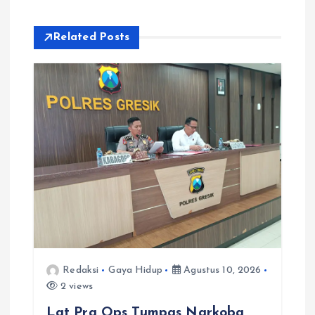
p
Related Posts
o
s
Redaksi
Gaya Hidup
Agustus 10, 2026
2 views
Lat Pra Ops Tumpas Narkoba