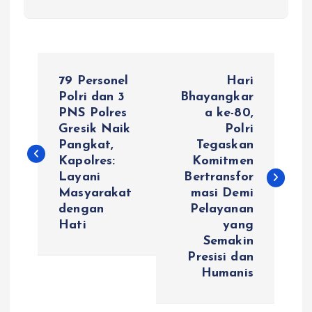
N
79 Personel
Hari
a
Polri dan 3
Bhayangkar
PNS Polres
a ke-80,
Gresik Naik
Polri
v
Pangkat,
Tegaskan
Kapolres:
Komitmen
i
Layani
Bertransfor
Masyarakat
masi Demi
g
dengan
Pelayanan
Hati
yang
a
Semakin
Presisi dan
s
Humanis
i