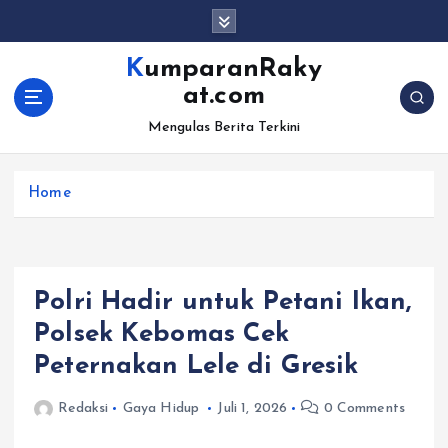
S
k
i
KumparanRaky
p
at.com
t
o
Mengulas Berita Terkini
c
o
Home
n
t
e
n
t
Polri Hadir untuk Petani Ikan,
Polsek Kebomas Cek
Peternakan Lele di Gresik
Redaksi
Gaya Hidup
Juli 1, 2026
0 Comments