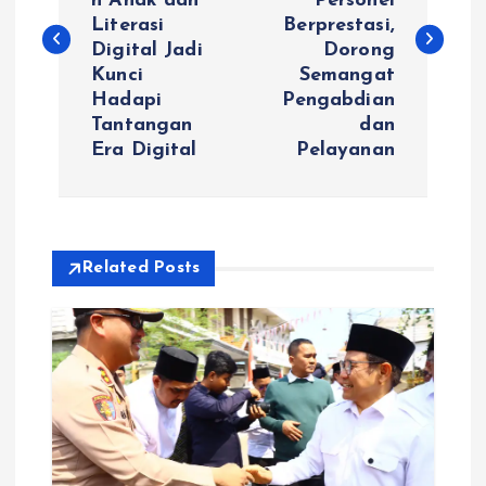
n Anak dan
Personel
v
Literasi
Berprestasi,
Digital Jadi
Dorong
i
Kunci
Semangat
Hadapi
Pengabdian
g
Tantangan
dan
Era Digital
Pelayanan
a
s
i
Related Posts
p
o
s