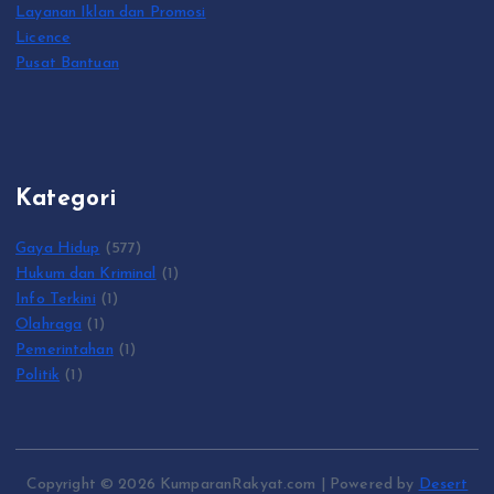
Layanan Iklan dan Promosi
Licence
Pusat Bantuan
Kategori
Gaya Hidup
(577)
Hukum dan Kriminal
(1)
Info Terkini
(1)
Olahraga
(1)
Pemerintahan
(1)
Politik
(1)
Copyright © 2026 KumparanRakyat.com | Powered by
Desert