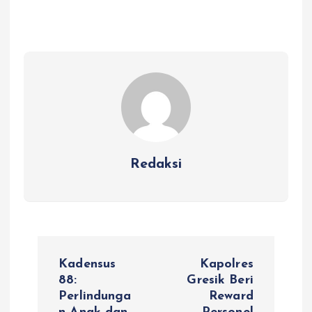
Redaksi
N
Kadensus
Kapolres
a
88:
Gresik Beri
Perlindunga
Reward