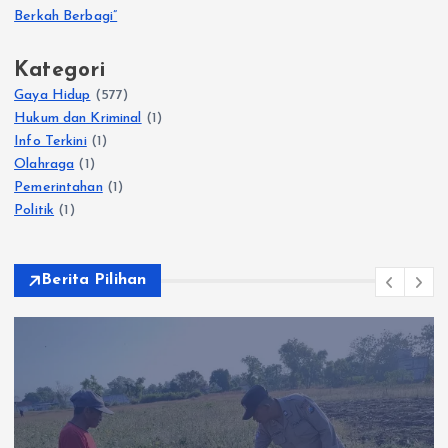
Berkah Berbagi”
Kategori
Gaya Hidup
(577)
Hukum dan Kriminal
(1)
Info Terkini
(1)
Olahraga
(1)
Pemerintahan
(1)
Politik
(1)
Berita Pilihan