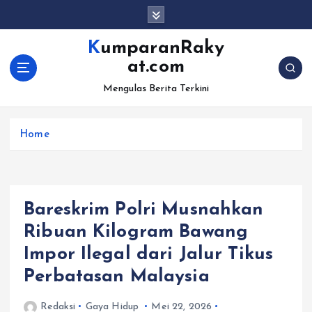
S
k
i
KumparanRaky
p
at.com
t
o
Mengulas Berita Terkini
c
o
Home
n
t
e
n
t
Bareskrim Polri Musnahkan
Ribuan Kilogram Bawang
Impor Ilegal dari Jalur Tikus
Perbatasan Malaysia
Redaksi
Gaya Hidup
Mei 22, 2026