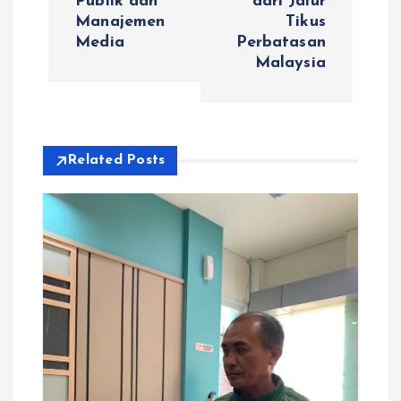
Publik dan
dari Jalur
g
Manajemen
Tikus
Media
Perbatasan
a
Malaysia
s
i
Related Posts
p
o
s