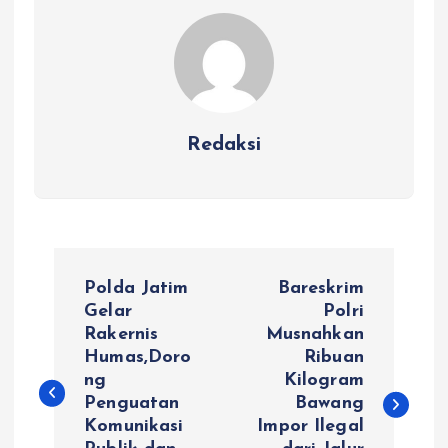
Redaksi
N
Polda Jatim
Bareskrim
a
Gelar
Polri
Rakernis
Musnahkan
Humas,Doro
Ribuan
v
ng
Kilogram
Penguatan
Bawang
i
Komunikasi
Impor Ilegal