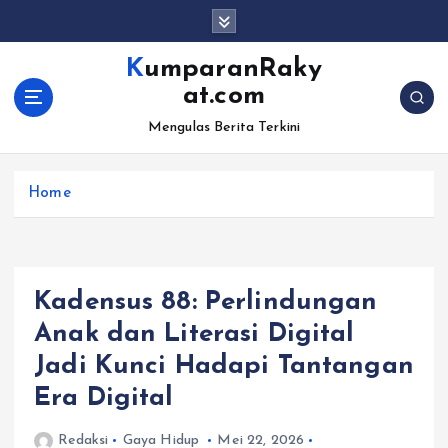
S
k
i
KumparanRaky
p
at.com
t
o
Mengulas Berita Terkini
c
o
Home
n
t
e
n
t
Kadensus 88: Perlindungan
Anak dan Literasi Digital
Jadi Kunci Hadapi Tantangan
Era Digital
Redaksi
Gaya Hidup
Mei 22, 2026