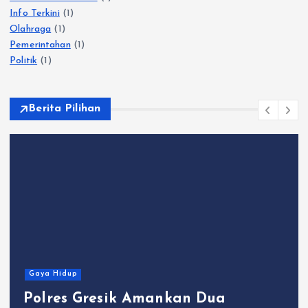
Jenazah di Gunung Piramid
Polres Lumajang Buat Fire Break Darurat Antisipasi Karhutla
TNBTS Meluas
Kategori
Gaya Hidup
(563)
Hukum dan Kriminal
(1)
Info Terkini
(1)
Olahraga
(1)
Pemerintahan
(1)
Politik
(1)
Berita Pilihan