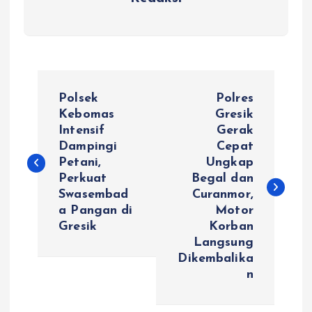
N
Polsek
Polres
a
Kebomas
Gresik
Intensif
Gerak
Dampingi
Cepat
v
Petani,
Ungkap
Perkuat
Begal dan
i
Swasembad
Curanmor,
a Pangan di
Motor
g
Gresik
Korban
Langsung
a
Dikembalika
n
s