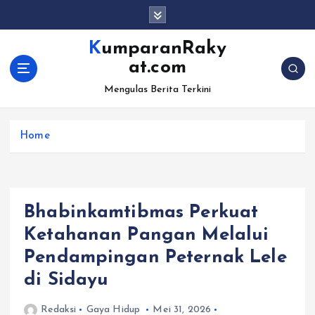
S
k
i
KumparanRaky
p
at.com
t
o
Mengulas Berita Terkini
c
o
Home
n
t
e
n
t
Bhabinkamtibmas Perkuat
Ketahanan Pangan Melalui
Pendampingan Peternak Lele
di Sidayu
Redaksi
Gaya Hidup
Mei 31, 2026