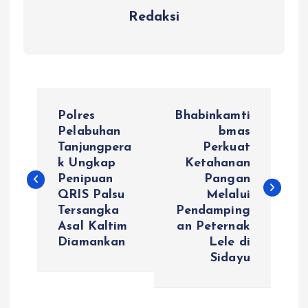
Redaksi
N
Polres
Bhabinkamti
a
Pelabuhan
bmas
Tanjungpera
Perkuat
k Ungkap
Ketahanan
v
Penipuan
Pangan
QRIS Palsu
Melalui
i
Tersangka
Pendamping
Asal Kaltim
an Peternak
g
Diamankan
Lele di
Sidayu
a
s