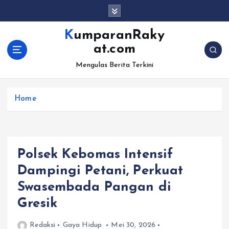
S
k
i
KumparanRaky
p
at.com
t
o
Mengulas Berita Terkini
c
o
Home
n
t
e
n
t
Polsek Kebomas Intensif
Dampingi Petani, Perkuat
Swasembada Pangan di
Gresik
Redaksi
Gaya Hidup
Mei 30, 2026