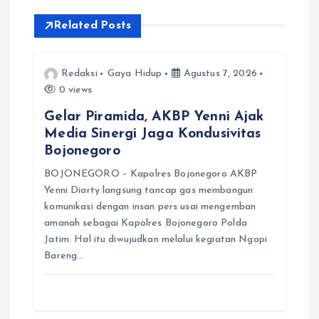
i
Related Posts
p
Redaksi
Gaya Hidup
Agustus 7, 2026
0 views
o
Gelar Piramida, AKBP Yenni Ajak
s
Media Sinergi Jaga Kondusivitas
Bojonegoro
BOJONEGORO – Kapolres Bojonegoro AKBP
Yenni Diarty langsung tancap gas membangun
komunikasi dengan insan pers usai mengemban
amanah sebagai Kapolres Bojonegoro Polda
Jatim. Hal itu diwujudkan melalui kegiatan Ngopi
Bareng…