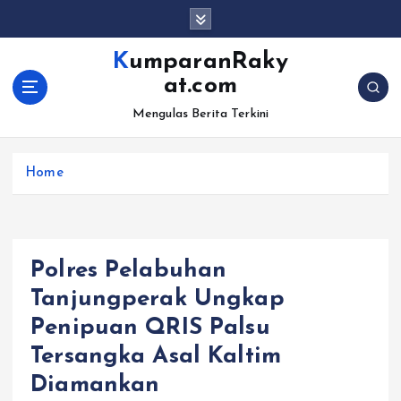
S
k
i
KumparanRaky
p
at.com
t
o
Mengulas Berita Terkini
c
o
Home
n
t
e
n
t
Polres Pelabuhan
Tanjungperak Ungkap
Penipuan QRIS Palsu
Tersangka Asal Kaltim
Diamankan