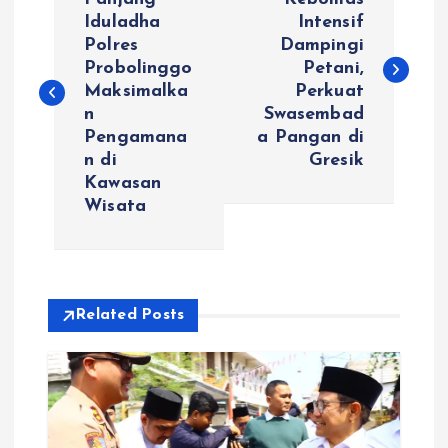
a
Iduladha
Intensif
Polres
Dampingi
v
Probolinggo
Petani,
Maksimalka
Perkuat
i
n
Swasembad
Pengamana
a Pangan di
g
n di
Gresik
Kawasan
a
Wisata
s
i
Related Posts
p
o