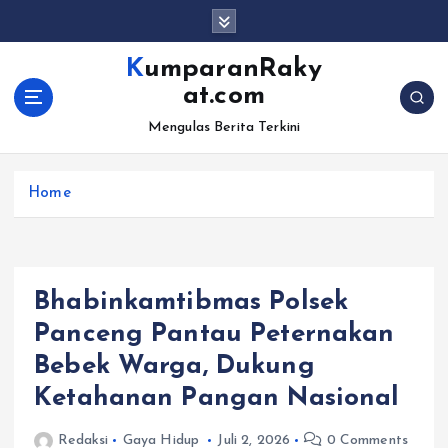
S
k
i
KumparanRaky
p
at.com
t
o
Mengulas Berita Terkini
c
o
Home
n
t
e
n
t
Bhabinkamtibmas Polsek
Panceng Pantau Peternakan
Bebek Warga, Dukung
Ketahanan Pangan Nasional
Redaksi
Gaya Hidup
Juli 2, 2026
0 Comments