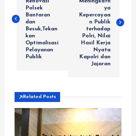
Renovasi
Meningkatn
v
Polsek
ya
Bantaran
Kepercayaa
i
dan
n Publik
Besuk,Tekan
terhadap
g
kan
Polri, Nilai
Optimalisasi
Hasil Kerja
a
Pelayanan
Nyata
Publik
Kapolri dan
s
Jajaran
i
p
Related Posts
o
s