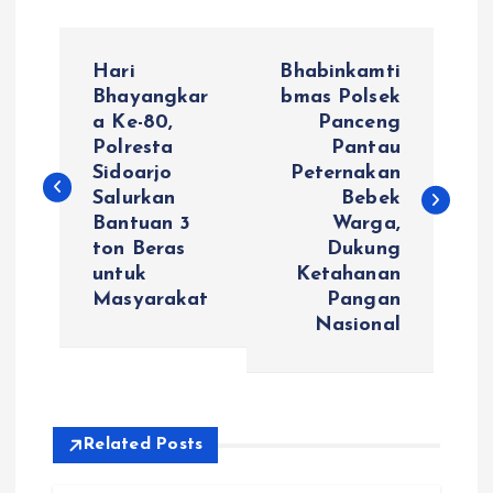
N
Hari
Bhabinkamti
a
Bhayangkar
bmas Polsek
a Ke-80,
Panceng
Polresta
Pantau
v
Sidoarjo
Peternakan
Salurkan
Bebek
i
Bantuan 3
Warga,
ton Beras
Dukung
g
untuk
Ketahanan
Masyarakat
Pangan
a
Nasional
s
i
Related Posts
p