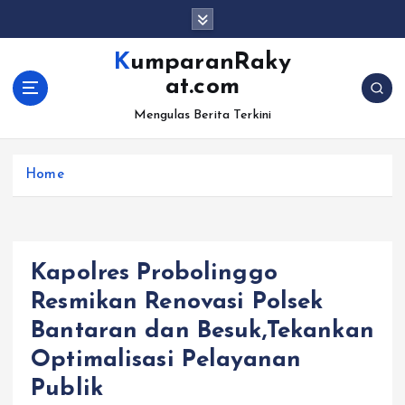
S
k
i
KumparanRaky
p
at.com
t
o
Mengulas Berita Terkini
c
o
Home
n
t
e
n
t
Kapolres Probolinggo
Resmikan Renovasi Polsek
Bantaran dan Besuk,Tekankan
Optimalisasi Pelayanan
Publik