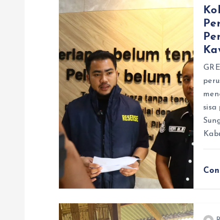
s
Ko
Pe
i
Pe
Ka
p
GRE
peru
o
men
sisa
s
Sun
Kabu
Con
R