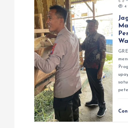
4 
Ja
Ma
Pe
Wa
GRES
men
Pro
upa
satu
pete
Con