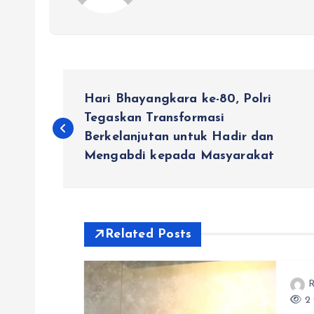
N
Hari Bhayangkara ke-80, Polri
a
Tegaskan Transformasi
Berkelanjutan untuk Hadir dan
Mengabdi kepada Masyarakat
v
i
Related Posts
g
a
R
2 