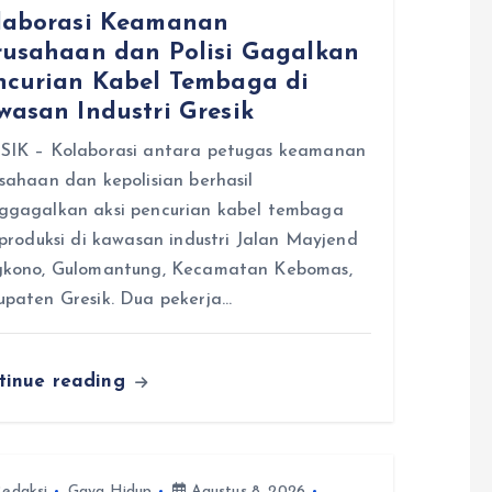
laborasi Keamanan
rusahaan dan Polisi Gagalkan
ncurian Kabel Tembaga di
wasan Industri Gresik
SIK – Kolaborasi antara petugas keamanan
sahaan dan kepolisian berhasil
ggagalkan aksi pencurian kabel tembaga
 produksi di kawasan industri Jalan Mayjend
gkono, Gulomantung, Kecamatan Kebomas,
paten Gresik. Dua pekerja…
tinue reading
edaksi
Gaya Hidup
Agustus 8, 2026