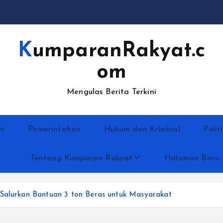
KumparanRakyat.c
om
Mengulas Berita Terkini
ni
Pemerintahan
Hukum dan Kriminal
Polit
Tentang Kumparan Rakyat
Halaman Baru
 Salurkan Bantuan 3 ton Beras untuk Masyarakat