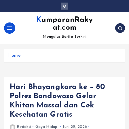
S
k
i
KumparanRaky
p
at.com
t
o
Mengulas Berita Terkini
c
o
Home
n
t
e
n
t
Hari Bhayangkara ke – 80
Polres Bondowoso Gelar
Khitan Massal dan Cek
Kesehatan Gratis
Redaksi
Gaya Hidup
Juni 22, 2026