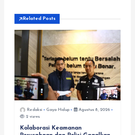
s
i
Related Posts
p
o
s
Redaksi
Gaya Hidup
Agustus 8, 2026
2 views
Kolaborasi Keamanan