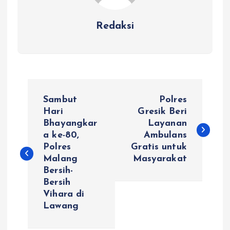
Redaksi
N
Sambut
Polres
a
Hari
Gresik Beri
Bhayangkar
Layanan
a ke-80,
Ambulans
v
Polres
Gratis untuk
Malang
Masyarakat
i
Bersih-
Bersih
g
Vihara di
Lawang
a