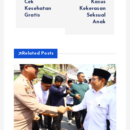
g
Cek
Kasus
Kesehatan
Kekerasan
a
Gratis
Seksual
Anak
s
i
Related Posts
p
o
s