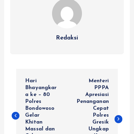
Redaksi
N
Hari
Menteri
a
Bhayangkar
PPPA
a ke – 80
Apresiasi
Polres
Penanganan
v
Bondowoso
Cepat
Gelar
Polres
i
Khitan
Gresik
Massal dan
Ungkap