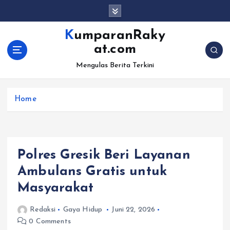
S
k
i
KumparanRaky
p
at.com
t
o
Mengulas Berita Terkini
c
o
Home
n
t
e
n
t
Polres Gresik Beri Layanan
Ambulans Gratis untuk
Masyarakat
Redaksi
Gaya Hidup
Juni 22, 2026
0 Comments