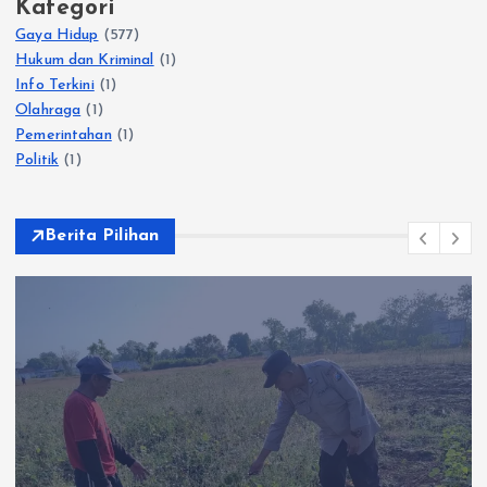
Kategori
Gaya Hidup
(577)
Hukum dan Kriminal
(1)
Info Terkini
(1)
Olahraga
(1)
Pemerintahan
(1)
Politik
(1)
Berita Pilihan