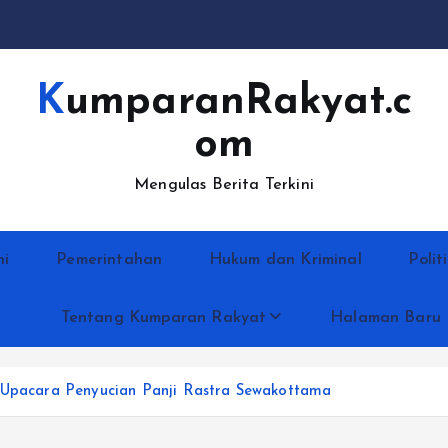
KumparanRakyat.c
om
Mengulas Berita Terkini
ni
Pemerintahan
Hukum dan Kriminal
Polit
Tentang Kumparan Rakyat
Halaman Baru
r Upacara Penyucian Panji Rastra Sewakottama