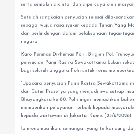
serta semakin dicintai dan dipercaya oleh masyar
Setelah rangkaian penyucian selesai dilaksanaka
sebagai wujud rasa syukur kepada Tuhan Yang Ma
dan perlindungan dalam pelaksanaan tugas-tuga
negara.
Karo Penmas Divhumas Polri, Brigjen Pol. Truno
penyucian Panji Rastra Sewakottama bukan sekada
bagi seluruh anggota Polri untuk terus memperk
“Upacara penyucian Panji Rastra Sewakottama ini
dan Catur Prasetya yang menjadi jiwa setiap in
Bhayangkara ke-80, Polri ingin memastikan bahw
memberikan pelayanan terbaik kepada masyarakat
kepada wartawan di Jakarta, Kamis (25/6/2026).
Ia menambahkan, semangat yang terkandung dala