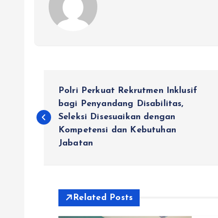
N
Polri Perkuat Rekrutmen Inklusif
a
bagi Penyandang Disabilitas,
Seleksi Disesuaikan dengan
Kompetensi dan Kebutuhan
v
Jabatan
i
g
Related Posts