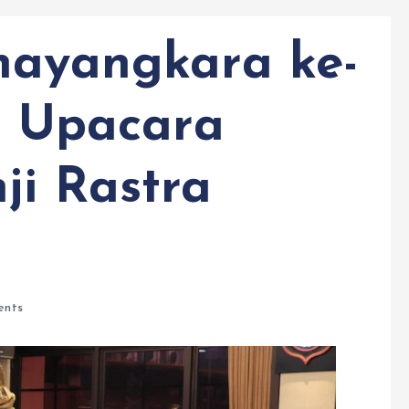
hayangkara ke-
ar Upacara
ji Rastra
nts