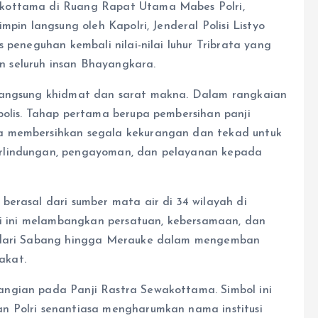
akottama di Ruang Rapat Utama Mabes Polri,
mpin langsung oleh Kapolri, Jenderal Polisi Listyo
 peneguhan kembali nilai-nilai luhur Tribrata yang
 seluruh insan Bhayangkara.
rlangsung khidmat dan sarat makna. Dalam rangkaian
bolis. Tahap pertama berupa pembersihan panji
a membersihkan segala kekurangan dan tekad untuk
rlindungan, pengayoman, dan pelayanan kepada
berasal dari sumber mata air di 34 wilayah di
esi ini melambangkan persatuan, kebersamaan, dan
n dari Sabang hingga Merauke dalam mengemban
akat.
ngian pada Panji Rastra Sewakottama. Simbol ini
n Polri senantiasa mengharumkan nama institusi