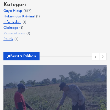
Kategori
Gaya Hidup
(577)
Hukum dan Kriminal
(1)
Info Terkini
(1)
Olahraga
(1)
Pemerintahan
(1)
Politik
(1)
Berita Pilihan
Gaya Hid