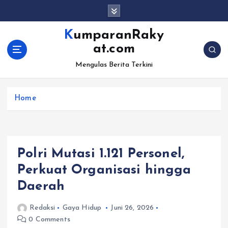
S
k
i
KumparanRaky
p
at.com
t
o
Mengulas Berita Terkini
c
o
Home
n
t
e
n
t
Polri Mutasi 1.121 Personel,
Perkuat Organisasi hingga
Daerah
Redaksi
Gaya Hidup
Juni 26, 2026
0 Comments