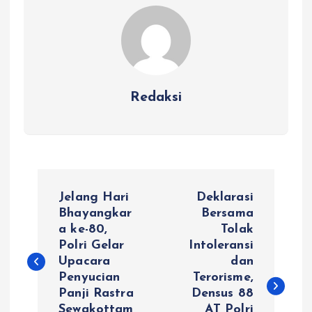
Redaksi
N
Jelang Hari
Deklarasi
a
Bhayangkar
Bersama
a ke-80,
Tolak
Polri Gelar
Intoleransi
v
Upacara
dan
Penyucian
Terorisme,
i
Panji Rastra
Densus 88
Sewakottam
AT Polri