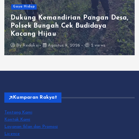
dup
Kolab
g Kemandirian Pangan Desa,
dan P
k Bungah Cek Budidaya
Kabel
g Hijau
Indust
aksi
Agustus 9, 2026
2 views
By
Reda
Kumparan Rakyat
Tentang Kami
Kontak Kami
Layanan Iklan dan Promosi
Licence