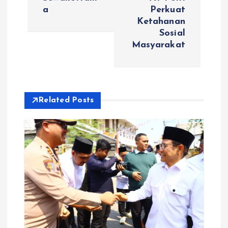
g
a
Perkuat
Ketahanan
a
Sosial
Masyarakat
s
i
Related Posts
p
o
s