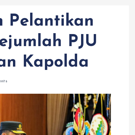
n Pelantikan
Sejumlah PJU
dan Kapolda
nts