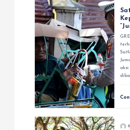
s
Sat
i
Ke
“J
p
GRE
terh
o
Satl
Juma
s
aksi
dib
Con
R