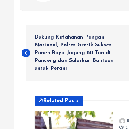
N
Dukung Ketahanan Pangan
a
Nasional, Polres Gresik Sukses
Panen Raya Jagung 80 Ton di
Panceng dan Salurkan Bantuan
v
untuk Petani
i
g
Related Posts
a
R
2 