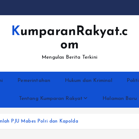
KumparanRakyat.c
om
Mengulas Berita Terkini
ni
Pemerintahan
Hukum dan Kriminal
Polit
Tentang Kumparan Rakyat
Halaman Baru
jumlah PJU Mabes Polri dan Kapolda