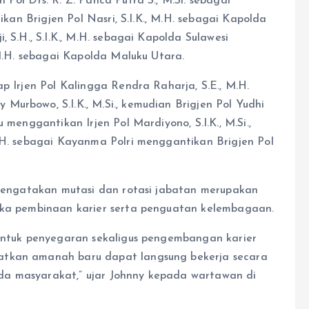
Pol Drs. R. Z. Panca Putra S., M.Si. sebagai
tikan Brigjen Pol Nasri, S.I.K., M.H. sebagai Kapolda
 S.H., S.I.K., M.H. sebagai Kapolda Sulawesi
 M.H. sebagai Kapolda Maluku Utara.
p Irjen Pol Kalingga Rendra Raharja, S.E., M.H.
urbowo, S.I.K., M.Si., kemudian Brigjen Pol Yudhi
 menggantikan Irjen Pol Mardiyono, S.I.K., M.Si.,
M.H. sebagai Kayanma Polri menggantikan Brigjen Pol
r mengatakan mutasi dan rotasi jabatan merupakan
ngka pembinaan karier serta penguatan kelembagaan.
bentuk penyegaran sekaligus pengembangan karier
atkan amanah baru dapat langsung bekerja secara
da masyarakat,” ujar Johnny kepada wartawan di