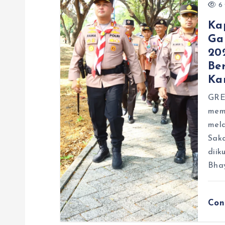
6 
Ka
Ga
20
Be
Ka
GRES
memb
mel
Sak
diik
Bhay
Con