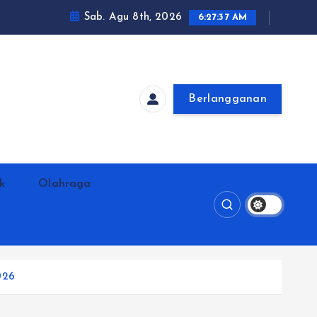
Sab. Agu 8th, 2026
6:27:38 AM
Berlangganan
ik
Olahraga
026