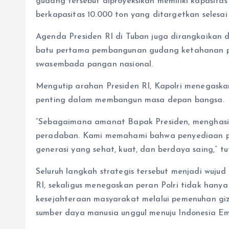
gudang tersebut diproyeksikan memiliki kapasita
berkapasitas 10.000 ton yang ditargetkan selesai
Agenda Presiden RI di Tuban juga dirangkaikan 
batu pertama pembangunan gudang ketahanan p
swasembada pangan nasional.
Mengutip arahan Presiden RI, Kapolri menegas
penting dalam membangun masa depan bangsa.
“Sebagaimana amanat Bapak Presiden, menghas
peradaban. Kami memahami bahwa penyediaan p
generasi yang sehat, kuat, dan berdaya saing,” tut
Seluruh langkah strategis tersebut menjadi wujud
RI, sekaligus menegaskan peran Polri tidak han
kesejahteraan masyarakat melalui pemenuhan g
sumber daya manusia unggul menuju Indonesia E