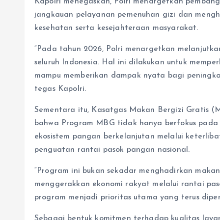
Kapolri menegaskan, Polri menargetkan pemban
jangkauan pelayanan pemenuhan gizi dan mengh
kesehatan serta kesejahteraan masyarakat.
“Pada tahun 2026, Polri menargetkan melanjutk
seluruh Indonesia. Hal ini dilakukan untuk memp
mampu memberikan dampak nyata bagi peningkat
tegas Kapolri.
Sementara itu, Kasatgas Makan Bergizi Gratis (
bahwa Program MBG tidak hanya berfokus pada d
ekosistem pangan berkelanjutan melalui keterliba
penguatan rantai pasok pangan nasional.
“Program ini bukan sekadar menghadirkan makana
menggerakkan ekonomi rakyat melalui rantai paso
program menjadi prioritas utama yang terus diperk
Sebagai bentuk komitmen terhadap kualitas layan