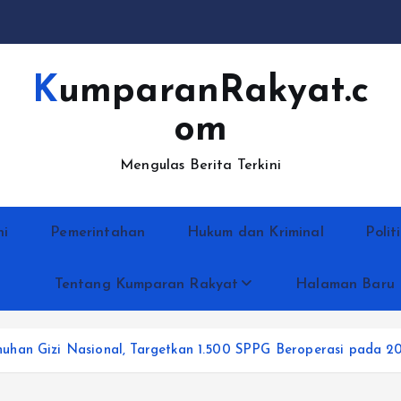
KumparanRakyat.c
om
Mengulas Berita Terkini
ni
Pemerintahan
Hukum dan Kriminal
Polit
Tentang Kumparan Rakyat
Halaman Baru
uhan Gizi Nasional, Targetkan 1.500 SPPG Beroperasi pada 2