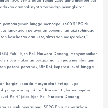
gunan 1.500 SPPG pada tahun 2026 guna memperluas
adirkan dampak nyata terhadap peningkatan
an pembangunan hingga mencapai 1.500 SPPG di
erluas jangkauan pelayanan pemenuhan gizi sehingga
an kesehatan dan kesejahteraan masyarakat,”
MBG) Polri, Irjen Pol. Nurworo Danang, menyampaikan
istribusi makanan bergizi, namun juga membangun
tan petani, peternak, UMKM, koperasi lokal, hingga
n bergizi kepada masyarakat, tetapi juga
k pangan yang inklusif. Karena itu, keberlanjutan
uat Polri,” jelas Irjen Pol. Nurworo Danang.
an, seluruh operasional SPPG Polri menerapkan