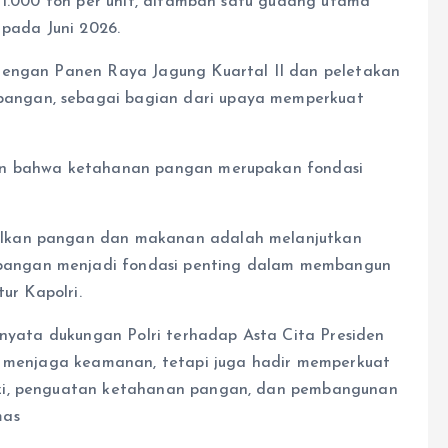
s 1.000 ton per unit, ditambah satu gudang utama
 pada Juni 2026.
dengan Panen Raya Jagung Kuartal II dan peletakan
angan, sebagai bagian dari upaya memperkuat
kan bahwa ketahanan pangan merupakan fondasi
ilkan pangan dan makanan adalah melanjutkan
angan menjadi fondasi penting dalam membangun
ur Kapolri.
 nyata dukungan Polri terhadap Asta Cita Presiden
ya menjaga keamanan, tetapi juga hadir memperkuat
izi, penguatan ketahanan pangan, dan pembangunan
mas