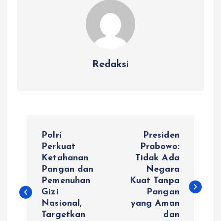
Redaksi
N
Polri
Presiden
a
Perkuat
Prabowo:
Ketahanan
Tidak Ada
Pangan dan
Negara
v
Pemenuhan
Kuat Tanpa
Gizi
Pangan
i
Nasional,
yang Aman
Targetkan
dan