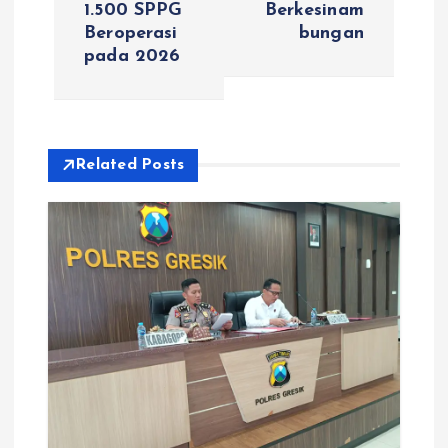
g
1.500 SPPG
Berkesinam
Beroperasi
bungan
a
pada 2026
s
i
Related Posts
p
o
s