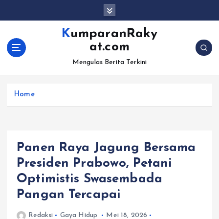
S
k
i
KumparanRaky
p
at.com
t
o
Mengulas Berita Terkini
c
o
Home
n
t
e
n
t
Panen Raya Jagung Bersama
Presiden Prabowo, Petani
Optimistis Swasembada
Pangan Tercapai
Redaksi
Gaya Hidup
Mei 18, 2026