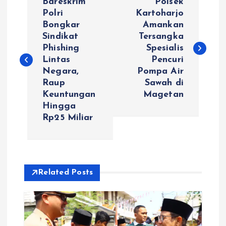
Bareskrim
Polsek
a
Polri
Kartoharjo
Bongkar
Amankan
Sindikat
Tersangka
v
Phishing
Spesialis
Lintas
Pencuri
i
Negara,
Pompa Air
Raup
Sawah di
g
Keuntungan
Magetan
Hingga
a
Rp25 Miliar
s
i
Related Posts
p
o