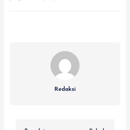
Redaksi
N