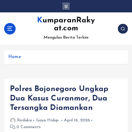
S
k
i
KumparanRaky
p
at.com
t
o
Mengulas Berita Terkini
c
o
Home
n
t
e
n
t
Polres Bojonegoro Ungkap
Dua Kasus Curanmor, Dua
Tersangka Diamankan
Redaksi
Gaya Hidup
April 16, 2026
0 Comments