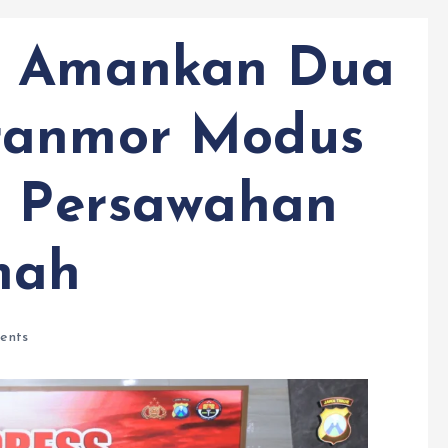
n Amankan Dua
ranmor Modus
i Persawahan
mah
ents