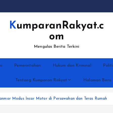
KumparanRakyat.c
om
Mengulas Berita Terkini
ni
Pemerintahan
Hukum dan Kriminal
Polit
Tentang Kumparan Rakyat
Halaman Baru
anmor Modus Incar Motor di Persawahan dan Teras Rumah