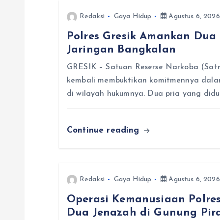
g
Redaksi
Gaya Hidup
Agustus 6, 2026
a
Polres Gresik Amankan Dua
Jaringan Bangkalan
s
GRESIK – Satuan Reserse Narkoba (Satre
i
kembali membuktikan komitmennya dala
di wilayah hukumnya. Dua pria yang did
p
Continue reading
o
s
Redaksi
Gaya Hidup
Agustus 6, 2026
Operasi Kemanusiaan Polres
Dua Jenazah di Gunung Pir