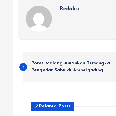
Redaksi
N
Pores Malang Amankan Tersangka
a
Pengedar Sabu di Ampelgading
v
i
Related Posts