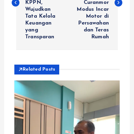
KPPN,
Curanmor
i
Wujudkan
Modus Incar
Tata Kelola
Motor di
g
Keuangan
Persawahan
yang
dan Teras
a
Transparan
Rumah
s
i
Related Posts
p
o
s