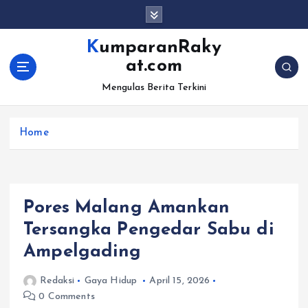
S
k
i
KumparanRaky
p
at.com
t
o
Mengulas Berita Terkini
c
o
Home
n
t
e
n
t
Pores Malang Amankan
Tersangka Pengedar Sabu di
Ampelgading
Redaksi
Gaya Hidup
April 15, 2026
0 Comments