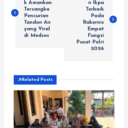
k Amankan
n Ikpa
Tersangka
Terbaik
v
Pencurian
Pada
Tandon Air
Rakernis
i
yang Viral
Empat
di Medsos
Fungsi
g
Pusat Polri
2026
a
s
i
Related Posts
p
o
s