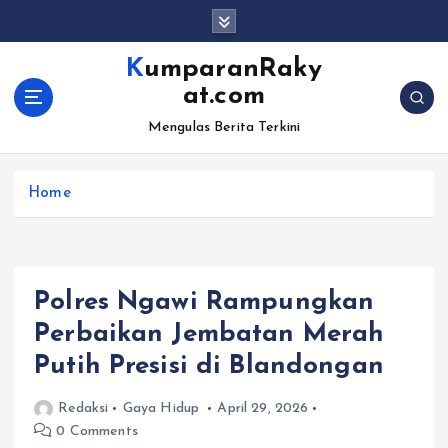
S
k
i
KumparanRaky
p
at.com
t
o
Mengulas Berita Terkini
c
o
Home
n
t
e
n
t
Polres Ngawi Rampungkan
Perbaikan Jembatan Merah
Putih Presisi di Blandongan
Redaksi
Gaya Hidup
April 29, 2026
0 Comments