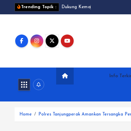
S
D
u
k
u
n
g
K
e
m
a
n
d
i
r
i
a
n
Trending Topik :
k
i
p
t
o
c
o
n
t
Info Terki
e
n
t
Home
Polres Tanjungperak Amankan Tersangka Pen