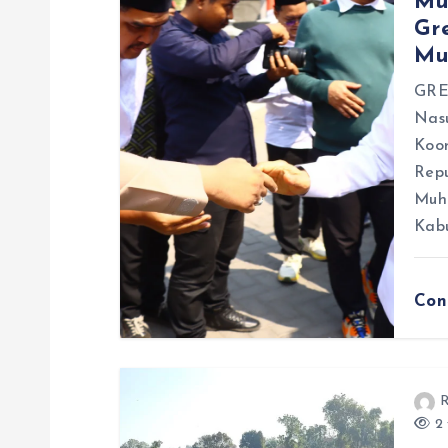
Mu
Gr
i
Mu
p
GRE
Nasu
Koo
o
Repu
Muha
s
Kab
Con
R
2 