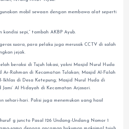
nggunakan mobil sewaan dengan membawa alat seperti
n kondisi sepi,” tambah AKBP Ayub.
eras suara, para pelaku juga merusak CCTV di salah
ngkan jejak.
lah beraksi di Tujuh lokasi, yakni Masjid Nurul Huda
d Ar-Rahman di Kecamatan Tulakan; Masjid Al-Falah
-Ikhlas di Desa Ketepung; Masjid Nurul Huda di
d Jami’ Al Hidayah di Kecamatan Arjosari.
 sehari-hari. Polisi juga menemukan uang hasil
 huruf g juncto Pasal 126 Undang-Undang Nomor 1
rsama-sama dengan ancaman hukuman maksimal tujuh