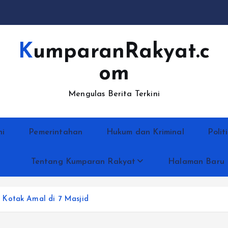
KumparanRakyat.c
om
Mengulas Berita Terkini
ni
Pemerintahan
Hukum dan Kriminal
Polit
Tentang Kumparan Rakyat
Halaman Baru
 Kotak Amal di 7 Masjid