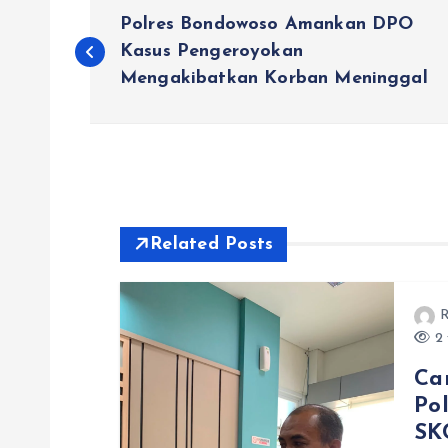
N
Polres Bondowoso Amankan DPO
a
Kasus Pengeroyokan
Mengakibatkan Korban Meninggal
v
i
g
Related Posts
a
R
s
2 
Ca
i
Po
SK