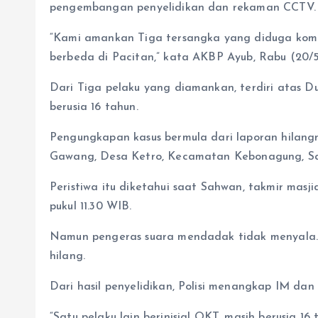
pengembangan penyelidikan dan rekaman CCTV.
“Kami amankan Tiga tersangka yang diduga komplo
berbeda di Pacitan,” kata AKBP Ayub, Rabu (20/5
Dari Tiga pelaku yang diamankan, terdiri atas D
berusia 16 tahun.
Pengungkapan kasus bermula dari laporan hilangn
Gawang, Desa Ketro, Kecamatan Kebonagung, Sab
Peristiwa itu diketahui saat Sahwan, takmir ma
pukul 11.30 WIB.
Namun pengeras suara mendadak tidak menyala. S
hilang.
Dari hasil penyelidikan, Polisi menangkap IM da
“Satu pelaku lain berinisial OKT, masih berusia 1