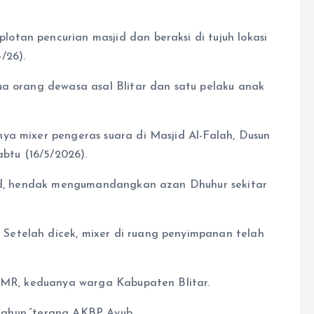
tan pencurian masjid dan beraksi di tujuh lokasi
/26).
ua orang dewasa asal Blitar dan satu pelaku anak
ya mixer pengeras suara di Masjid Al-Falah, Dusun
tu (16/5/2026).
sjid, hendak mengumandangkan azan Dhuhur sekitar
etelah dicek, mixer di ruang penyimpanan telah
n MR, keduanya warga Kabupaten Blitar.
6 tahun,”terang AKBP Ayub.