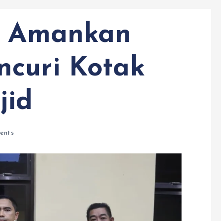
an Amankan
ncuri Kotak
jid
ents