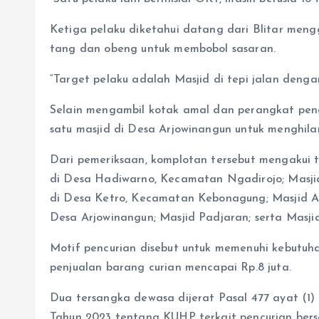
Ketiga pelaku diketahui datang dari Blitar me
tang dan obeng untuk membobol sasaran.
“Target pelaku adalah Masjid di tepi jalan denga
Selain mengambil kotak amal dan perangkat peng
satu masjid di Desa Arjowinangun untuk menghila
Dari pemeriksaan, komplotan tersebut mengakui te
di Desa Hadiwarno, Kecamatan Ngadirojo; Masji
di Desa Ketro, Kecamatan Kebonagung; Masjid Al
Desa Arjowinangun; Masjid Padjaran; serta Masji
Motif pencurian disebut untuk memenuhi kebutuhan
penjualan barang curian mencapai Rp.8 juta.
Dua tersangka dewasa dijerat Pasal 477 ayat (1)
Tahun 2023 tentang KUHP terkait pencurian be