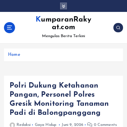
S
k
i
KumparanRaky
p
at.com
t
o
Mengulas Berita Terkini
c
o
Home
n
t
e
n
t
Polri Dukung Ketahanan
Pangan, Personel Polres
Gresik Monitoring Tanaman
Padi di Balongpanggang
Redaksi
Gaya Hidup
Juni 9, 2026
0 Comments