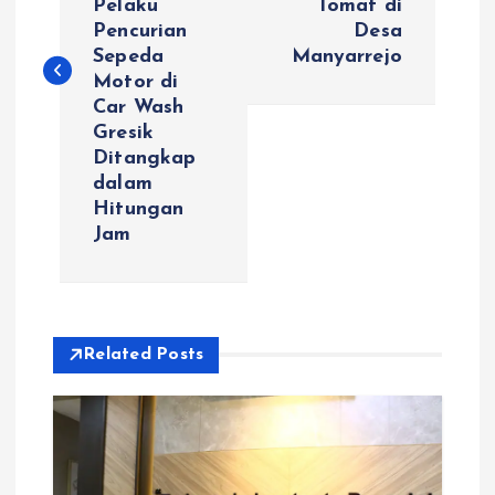
Pelaku
Tomat di
Pencurian
Desa
i
Sepeda
Manyarrejo
Motor di
g
Car Wash
Gresik
a
Ditangkap
dalam
s
Hitungan
Jam
i
p
Related Posts
o
s