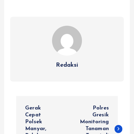
Redaksi
N
Gerak
Polres
a
Cepat
Gresik
Polsek
Monitoring
Manyar,
Tanaman
v