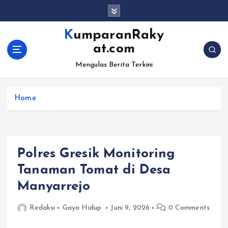
S
k
i
KumparanRaky
p
at.com
t
o
Mengulas Berita Terkini
c
o
Home
n
t
e
n
t
Polres Gresik Monitoring
Tanaman Tomat di Desa
Manyarrejo
Redaksi
Gaya Hidup
Juni 9, 2026
0 Comments