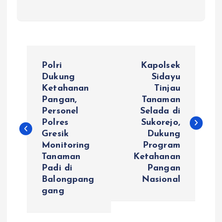
N
Polri
Kapolsek
a
Dukung
Sidayu
Ketahanan
Tinjau
Pangan,
Tanaman
v
Personel
Selada di
Polres
Sukorejo,
i
Gresik
Dukung
Monitoring
Program
g
Tanaman
Ketahanan
Padi di
Pangan
a
Balongpang
Nasional
gang
s