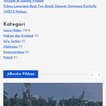
Jenazah di Gunung Piramid
Polres Lumajang Buat Fire Break Darurat Antisipasi Karhutla
TNBTS Meluas
Kategori
Gaya Hidup
(563)
Hukum dan Kriminal
(1)
Info Terkini
(1)
Olahraga
(1)
Pemerintahan
(1)
Politik
(1)
Berita Pilihan